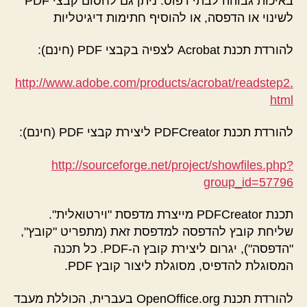
באיכות גבוהה לבתי דפוס. ניתן גם לחסום קבצי PDF
לשינוי או הדפסה, או להוסיף חתימות דיגיטליות
להורדת תכנת Acrobat לצפיה בקבצי PDF (חינם):
http://www.adobe.com/products/acrobat/readstep2.
html
להורדת תכנת PDFCreator ליצירת קבצי PDF (חינם):
http://sourceforge.net/project/showfiles.php?
group_id=57796
תכנת PDFCreator מייצרת מדפסת "וירטואלית".
שליחת קובץ להדפסה למדפסת זאת (מתפריט "קובץ",
"הדפסה"), יגרום ליצירת קובץ ה-PDF. כל תכנה
המסוגלת להדפיס, מסוגלת ליצור קובץ PDF.
להורדת תכנת OpenOffice.org בעברית, הכוללת מעבד