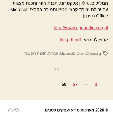
תמלילים, גיליון אלקטרוני, תכנת איור ותכנת מצגות,
עם יכולת יצירת קבצי PDF ותמיכה בקבצי Microsoft
Office (חינם):
http://www.openoffice.org.il
קבוץ לדוגמא:
ibc-pdf.pdf
OpenOffice.org
,
Microsoft
,
עברית
,
תוכנה חופשית
תגיות
Posts
…
58
57
1
←
pagination
© 2026
מערכות מידע ועסקים קטנים
למעלה
↑