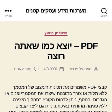
מערכות מידע ועסקים קטנים
חיפוש
תפריט
קטגוריות
משולחן היועץ
PDF – יוצא כמו שאתה
רוצה
על
מאת
גיל פרוינד
4/9/2006
תגובה אחת
המחבר
תאריך
PDF
הפוסט
פוסט
–
יוצא
קבצי PDF משמרים את תכונות העיצוב של המסמך
כמו
ללא תלות או צורך בתוכנות שיצרו את המסמךגופנים או
שאתה
הגדרות. בנוסף, ניתן לדחוס הקובץ בתהליך היצירה
רוצה
ללא פגימה מהותית באיכותו. ניתן גם ליצר קבצים