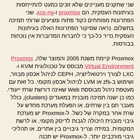
שני שחקנים מעניינים שלא זוכים כמעט להתייחסות
בעיתונות העסקית, הם
proxmox
ו-
xcp-ng
. שני
הפתרונות מפותחים כקוד פתוח ומציעים שרותי תמיכה
בתשלום. נראה שסיקור הפתרונות האלה בעיתונות
העסקית נדיר כל-כך כי לחברות המדוברות אין נוכחות
בבורסות.
Proxmox קיימת משנת 2005 והמוצר שלה,
Proxmox
Virtual Environment
מבוסס על טכנולוגית KVM ו-
LXC לצורך וירטואליזציה, CEPH לניהול אכסון מבוזר,
ושימוש ב-zfs או LVM לניהול אכסון מקומי. כל זאת עם
מעטפת ניהול מבוססת Web שאינה דורשת שרת ייעודי.
כמו כן ישנה תמיכה מובנית במאגדים (clusters), כולל
מעבר חם בין שרתים, או הפעלת מערכת מחדש על
שרת אחר במקרה של כשל. ל-Proxmox יש מערכת
גיבוי מובנית היכולה לגבות לדיסק מקומי, או לרשת
המקומית. במידה וצריך גיבויים בין אתרים, או תהליכי
גיבוי מורכבים יותר, ל-Proxmox יש תכנה