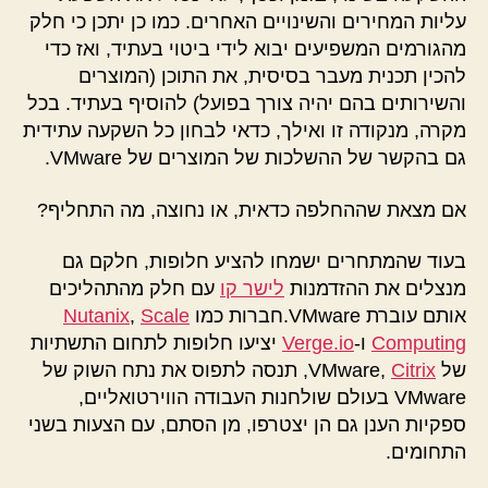
עליות המחירים והשינויים האחרים. כמו כן יתכן כי חלק
מהגורמים המשפיעים יבוא לידי ביטוי בעתיד, ואז כדי
להכין תכנית מעבר בסיסית, את התוכן (המוצרים
והשירותים בהם יהיה צורך בפועל) להוסיף בעתיד. בכל
מקרה, מנקודה זו ואילך, כדאי לבחון כל השקעה עתידית
גם בהקשר של ההשלכות של המוצרים של VMware.
אם מצאת שההחלפה כדאית, או נחוצה, מה התחליף?
בעוד שהמתחרים ישמחו להציע חלופות, חלקם גם
מנצלים את ההזדמנות
לישר קו
עם חלק מהתהליכים
אותם עוברת VMware.חברות כמו
Scale
,
Nutanix
Computing
ו-
Verge.io
יציעו חלופות לתחום התשתיות
של VMware,
Citrix
, תנסה לתפוס את נתח השוק של
VMware בעולם שולחנות העבודה הווירטואליים,
ספקיות הענן גם הן יצטרפו, מן הסתם, עם הצעות בשני
התחומים.