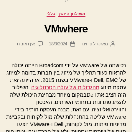
קטגוריות
משולחן היועץ
כללי
VMwhere
על
מאת
גיל פרוינד
18/3/2024
אין תגובות
המחבר
תאריך
VMwhere
הפוסט
פוסט
רכישתה של VMware על ידי Broadcom הייתה יכולה
להראות כעוד תהליך של מיזוג בין חברות בדומה למיזוג
של Dell, EMC ו-VMware בשנת 2015. אז הייתה זאת
עסקת מיזוג
מהגדולות של עולם הטכנולוגיה
. השילוב
הזה הציב את Dellבמקום מיוחד מבחינת היכולת שלה
להציע פתרונות בתחומי השרתים, האכסון
והווירטואליזציה. עם זאת, מבנה העסקה הותיר בידי
VMware שליטה בהתנהלות שלה מול לקוחות ובקביעת
מדיניות פיתוח. מול לקוחות, Dell ו-VMware הציגו
חזית של שותפות עסקיות, ולא של חברת ענק, וניתן היה