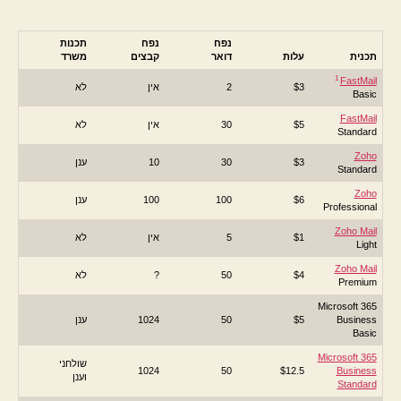
נפח
נפח
תכנות
תכנית
עלות
דואר
קבצים
משרד
1
FastMail
$3
2
אין
לא
Basic
FastMail
$5
30
אין
לא
Standard
Zoho
$3
30
10
ענן
Standard
Zoho
$6
100
100
ענן
Professional
Zoho Mail
$1
5
אין
לא
Light
Zoho Mail
$4
50
?
לא
Premium
Microsoft 365
Business
$5
50
1024
ענן
Basic
Microsoft 365
שולחני
1024
50
$12.5
Business
וענן
Standard