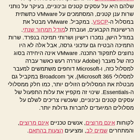
שלהם היא על עסקים קטנים ובינוניים, בעיקר על נותני
שרות ענן קטנים, המסתמכים על VMware כתשתית
במסלול ה-
VSCP
. במקביל. VMware מבטל את
הרישיונות הקבועים, ועוברת ל
מודל תמחור שנתי
.
במודל הישן, נמכרו רישיון ושרותי תמיכה בנפרד. שרות
התמיכה הבטיח גם עדכוני גרסה, אבל אלה לא היו
נחוצים לתפקוד התכנה. VMware אינה היחידה בסוג
כזה של מעבר (Adobe עוררה רעש כאשר עברה
למסלול כזה, ו-Microsoft דוחפים משתמשים למעבר
למסלולי Microsoft 365), אך Broadcom במקביל גם
מבטלת את המסלולים הזולים יותר, כמו חלק ממסלולי
ה-Essentials. שינוי זה מקפיץ את עלות התפעול של
עסקים קטנים ובינוניים, שעכשיו צריכים לשלם על
מסלולים המיועדים לחברות גדולות יותר.
לקוחות
אינם מרוצים
, אנשים טכניים
אינם מרוצים
,
והמתחרים
שמים לב
, ומציעים
הצעות בהתאם
.