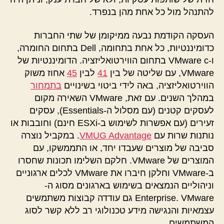
להתנהל מול כל אחת מהן בנפרד.
העסקה הקודמת נבעה ממיקומן של שתי החברות
כדומיננטיות, כל אחת בתחומה, Dell בתחום החומרה,
ו-VMware c בתחום הווירטואליזציה. הדומיננטיות של
VMware, עם שליטה של בין
41
לבין
45
אחוז משוק
הווירטואליזציה, באה לידי ביטוי בשינויים
בתמחור
במהלך השנים. עם זאת, VMware השאירה מקום
לעסקים קטנים (עם מסלול ה-Essentials), עסקים
זעירים (עם אפשרות לשימוש ב-ESXi חינם) וחובבות או
נותנות שרות עם
VMUG Advantage
. במקביל נוצרה
סביבה של מוצרים שעבדו יחד, או התממשקו, עם
המוצרים של VMware. חלקם השלימו תכונות שחסרו
ב-VMware וחלקן חיברו את VMware לכלים ארגוניים
וניהוליים הנמצאים בשימוש בארגונים מסוג ה-
Enterprise. VMware גם עודדה קבוצות משתמשים
עצמאיות והנגישה מידע טכנולוגי רב ללא קשר לסוג
המשתמשים.