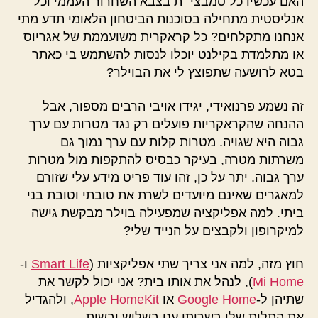
האם עכשיו כל סמבצי״ת בצבא השחרור העממי וכל
אנליסטית מתחילה בסוכנות הביטחון הלאומי תדע מתי
אנחנו מתקלחים? כל קראקרית משועממת של אגריוס
או מתלמדת בקילנט יוכלו לנסות להשתמש בי כאתר
בטא לרושעה שתפוצץ לי את הבוילר?
זה נשמע פרנואידי, יגידו אויבי הרבים מספור, אבל
ההנחה שהקראקריות פועלים רק נגד מטרות עם ערך
גבוה היא שגויה. מטרות קלות עם ערך נמוך גם
משרתות מטרה, בעיקר כבסיס להתקפות מול מטרות
ערך גבוה. יתר על כן, זהו עוד פריט מידע עלי שזורם
למאגרים שאינם מיועדים לשרת את טובתי וטובת בני
ביתי. למה אפליקציה שמפעילה בוילר מבקשת גישה
למיקרופון ולקבצים על הנייד שלי?
חוץ מזה, למה אני צריך שתי אפליקציות (
Smart Life
ו-
Mi Home
), לנהל את אותו בית? אני יכול לקשר את
שתיהן ל-
Google Home
או
Apple HomeKit
, ולהגדיל
את התלות שלי בשרותי ענן בשלוש יבשות.