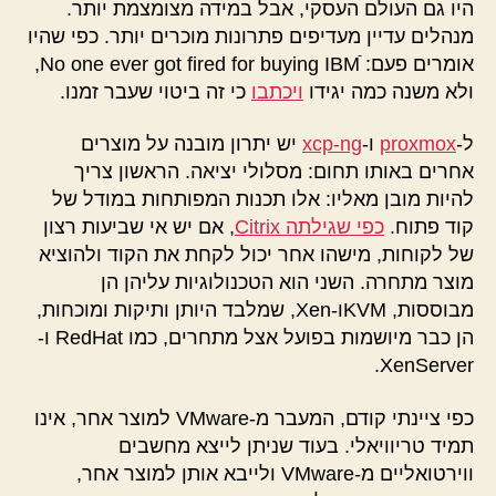
היו גם העולם העסקי, אבל במידה מצומצמת יותר.
מנהלים עדיין מעדיפים פתרונות מוכרים יותר. כפי שהיו
אומרים פעם: No one ever got fired for buying IBM
,
ולא משנה כמה יגידו
ויכתבו
כי זה ביטוי שעבר זמנו.
ל-
proxmox
ו-
xcp-ng
יש יתרון מובנה על מוצרים
אחרים באותו תחום: מסלולי יציאה. הראשון צריך
להיות מובן מאליו: אלו תכנות המפותחות במודל של
קוד פתוח.
כפי שגילתה Citrix
, אם יש אי שביעות רצון
של לקוחות, מישהו אחר יכול לקחת את הקוד ולהוציא
מוצר מתחרה. השני הוא הטכנולוגיות עליהן הן
מבוססות, KVMו-Xen, שמלבד היותן ותיקות ומוכחות,
הן כבר מיושמות בפועל אצל מתחרים, כמו RedHat ו-
XenServer.
כפי ציינתי קודם, המעבר מ-VMware למוצר אחר, אינו
תמיד טריוויאלי. בעוד שניתן לייצא מחשבים
ווירטואליים מ-VMware ולייבא אותן למוצר אחר,