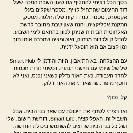
בסך הכל רציתי להחליף את שעון השבת המכני שעל
של
דוד החימום שהתחיל לזייף. מספר שקלים בעלי
הבית
אקספרס, טסטר, כמה דקות של החלפת מפסק,
החכם
התקנת אפליקציה, והנה שעון שבת מחובר לרשת
האלחוטית הביתית שניתן לכוון בהתאם לימי השבוע,
להדליק ולכבות מרחוק, ואוטומציה שתכבה אותו תוך
זמן קצוב אם הוא הופעל ידנית.
עם ההצלחה, בא התיאבון. היות והזדמן לי Smart Hub
של של שיומי עם חיישני תנועה. רכשתי נורות חכמות
לחדר העבודה. כעת האור נדלק כשאני נכנס, ואני לא
חוטף נזיפות שהשארתי את האור דלוק.
קל, נכון?
ואז רציתי לשתף את היכולת עם שאר בני הבית. אבל
השביל זה, האפליקציה, Smart Life, דורשת רישום. שלי
ושל כל בני הבית שרוצים להשתמש ביכולת החדשה.