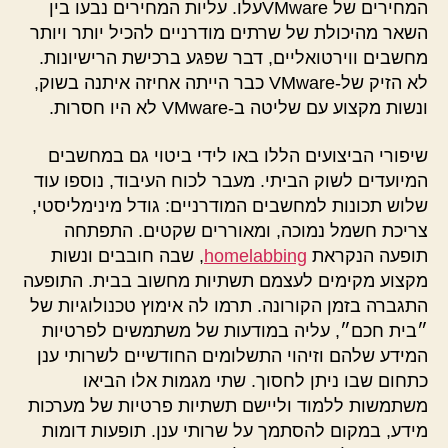
המחירים של VMwareעלו. עליות המחירים נבעו בין
השאר מהיכולת של שרתים מודרניים להכיל יותר ויותר
מחשבים ווירטואליים, דבר שפגע ברכישת הרישיונות.
לא הזיק של-VMware כבר הייתה אחיזה איתנה בשוק,
ונשות מקצוע עם שליטה ב-VMware לא היו חסרות.
שיפורי הביצועים הללו באו לידי ביטוי גם במחשבים
המיועדים לשוק הביתי. מעבר לכוח העיבוד, נוספו עוד
שלוש תכונות למחשבים המודרניים: גודל מינימליסטי,
צריכת חשמל נמוכה, ומאוררים שקטים. התפתחה
תופעה הנקראת
homelabbing
, שבה חובבים ונשות
מקצוע מקימים לעצמם תשתיות מחשוב בבית. התופעה
התגברה בזמן הקורונה. תרמו לה אימוץ טכנולוגיות של
״בית חכם״, עליה במודעות של משתמשים לפרטיות
המידע שלהם וזיהוי התשלומים החודשיים לשרותי ענן
כתחום שבו ניתן לחסוך. שתי מגמות אלו הביאו
משתמשות ללמוד וליישם תשתיות פרטיות של מערכות
מידע, במקום להסתמך על שרותי ענן. תופעות דומות