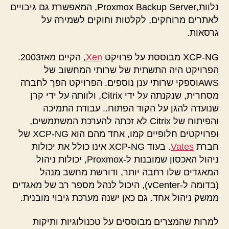
נלוות,Proxmox Backup Server, המאפשרת גם גיבויים
לאתרים מרוחקים, לקלטות וחוקים לשמירה על
גרסאות.
XCP-NG מבוססת על פרויקט
Xen
, הקיים מאז2003.
הפרויקט היה התשתית של שרותי המחשוב של
AWSוספקי שרותי ענן נוספים. הפרויקט הפך לחברה
מסחרית, שנקנתה על ידי Citrix, ולוותה על ידי קרן
שנועדה להגן על הקוד הפתוח.. עבודת התמיכה
והפיתוח של Citrix לא זכתה להערכת המשתמשים,
ופרויקטים חלופיים קמו, אחד מהם הוא XCP-NG של
חברת
Vates
. בעוד XCP-NG אינו כולל את יכולות
ניהול האכסון שמובנות ל-Proxmox, יכולות ניהול
המאגדים שלו רחבה יותר, ודורשת מחשב מנהל
(בדומה ל-vCenter), היכול לנהל מספר רב של מאגדים
ממשק ניהול אחד. גם כאן ישנה מערכת גיבוי מובנית.
למרות שהמצרים מבוססים על טכנולוגיות ותיקות