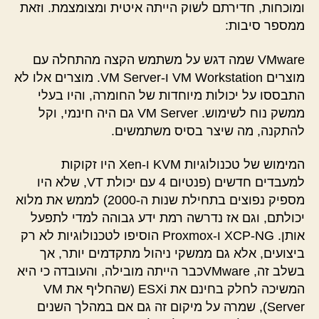
ומוכחות, חדירתם לשוק הייתה איטית ומצומצמת. וזאת
ממספר סיבות:
VMware שמה דגש על משתמש הקצה מהתחלה עם
מוצרים VM Workstation ו-VM Server. מוצרים אלו לא
התבססו על יכולות מיוחדות של החומרה, והיו בעלי
ממשק נוח לשימוש. VM Server גם היה חינמי, וקל
להתקנה, מה שיצר בסיס משתמשים.
המימוש של טכנולוגיות KVM ו-Xen היו זקוקות
למעבדים חדשים (פנטיום 4 עם יכולת VT, שלא היו
מספיק נפוצים בתחילת שנות ה-2000) לממש את מלוא
יכולתם, וגם אז נדרשה רמת ידע גבוהה למדי לתפעל
אותן. XCP-NG ו-Proxmox הוסיפו לטכנולוגיות לא רק
ביצועים, אלא גם ממשקי ניהול מתקדמים יותר, אך
בשלב זה, VMwareכבר הייתה מובילה, והעובדה כי היא
המשיכה לחלק בחינם את ESXi (שהחליף את VM
Server), שמרה על מיקום זה גם אם במהלך השנים