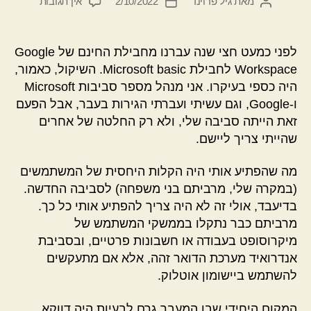
על
מאת
גיל פרוינד
2/10/2022
אין תגובות
המחבר
תאריך
השלכות
הפוסט
פוסט
מעבר
ל-
לפני כמעט חצי שנה עברנו מחבילת החינם של Google
Microsoft
Workspace לחבילת Microsoft basic. השיקול, כאמור,
365
היה כספי בעיקרו. אני מנהל מספר סביבות Microsoft
על
ו-Google, וגם עשיתי ועברתי הגירות בעבר, אבל הפעם
ווטסאפ
זאת הייתה סביבה שלי, ולא רק החלטה של אחרים
שהייתי צריך ליישם.
מה שהפתיע אותי היה הקלות היחסית של המשתמשים
(במקרה שלי, מרביתם בני משפחה) לסביבה החדשה.
בדיעבד, אולי זה לא היה צריך להפתיע אותי כל כך.
מרביתם כבר נתקלו בממשקי המשתמש של
מיקרוסופט בעבודה או חשבונות פרטיים, ובסביבת
אנדרואיד מערכת הדואר זהה, אלא אם מתעקשים
להשתמש ביישומון אוטלוק.
המקום היחידי שבו המעבר גרם לבעיות היה דווקא