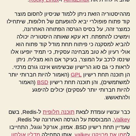
מההיסטוריה הזאת ניתן ללמוד שניסיון לחסום מוצר
קוד פתוח פופולרי יביא להופעתם של חלופות, שיתחילו
כמוצר זהה, על בסיס הגרסה הפתוחה האחרונה,
וימשיכו להתפתח. דא עקא שאותה היסטוריה יכולה
להביא למסקנה כי פיתוח תחת מודל קוד פתוח הוא
אולי רעיון לא טוב מבחינה עסקית, כי תמיד יופיעו אלו
שינסו לרכב על המוצר, בעיקר אם הוא מצליח. ניתן
לראות כי גם סוג הרישיון שבשימוש איננו גורם מרכזי.
הן תוכנה תחת רישיון
GPL
(האמור להיות חברותי יותר
למשתמשים), והן תוכנה תחת רישיון
BSD
(האמור
להיות חברותי יותר לעסקים) יכולים להיפגע
ולהתאושש.
כבר עכשיו עומדת לצאת
תוכנה חלופית
ל-Redis, בשם
Valkey
, המבוססת על הגרסה האחרונה של Redis,
שעדיין תחת רישיון BSD. אמזון, אורקל וגוגל, התחייבו
ל
ממן את פרויקט valkey
, אותו התחילה
מדלין אולסון
,