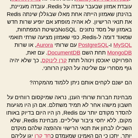
עובדת אמזון שבעבר עבדה על Redis. עובדה מעניינת,
בהינתן שאמזון הייתה אחת מאלו שבגללן שינתה Redis
את תנאי הרישיון. לא אהיה מופתע אם יופיע שרות חדש
באמזון של מסד נתונים NoSQLבשיטת המפתחות,
שמאוד דומה ל-Redis, כפי שאמזון מציעה שרתי תואמי
MySQL
ו-
PostgreSQL
עם שרותי
Aurora
, או שרות
MongoDB
תחת השם
DocumentDB
. עם זאת,
הפרויקט יאוכסן וינוהל תחת
קרן לינוקס
, כך שלא יהיה
גוף מסחרי עם שליטה על הקנין הרוחני.
הם ישנם לקחים אותם ניתן ללמוד מהמקרה?
מבחינת חברות שרותי הענן, נראה שמיקסום רווחים על
חשבון מישהו אחר לא תמיד משתלם. אם הן היו מגיעות
להסדר מקודם יותר עם Redis, הן היו היום בדיוק באותו
מקום, ללא יחסי ציבור שליליים. מבחינת Redis, שלא
השכילו לבחון את תנאי הרישוי וההפצה שלהם מוקדם
יותר. יתכן כי הם האמינו שמעמדם כ
חד קרן
יגן עליהם