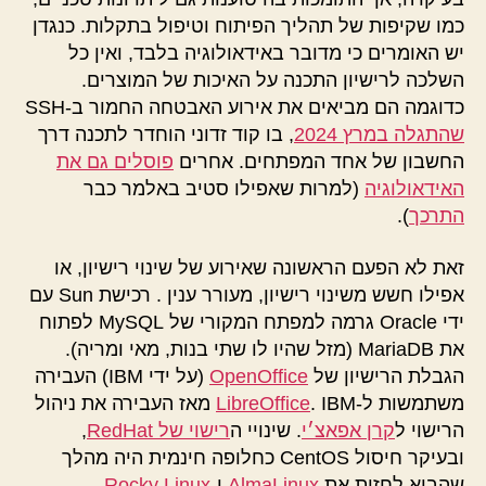
כמו שקיפות של תהליך הפיתוח וטיפול בתקלות. כנגדן
יש האומרים כי מדובר באידאולוגיה בלבד, ואין כל
השלכה לרישיון התכנה על האיכות של המוצרים.
כדוגמה הם מביאים את אירוע האבטחה החמור ב-SSH
שהתגלה במרץ 2024
, בו קוד זדוני הוחדר לתכנה דרך
החשבון של אחד המפתחים. אחרים
פוסלים גם את
האידאולוגיה
(למרות שאפילו סטיב באלמר כבר
התרכך
).
זאת לא הפעם הראשונה שאירוע של שינוי רישיון, או
אפילו חשש משינוי רישיון, מעורר ענין . רכישת Sun עם
ידי Oracle גרמה למפתח המקורי של MySQL לפתוח
את MariaDB (מזל שהיו לו שתי בנות, מאי ומריה).
הגבלת הרישיון של
OpenOffice
(על ידי IBM) העבירה
משתמשות ל-
LibreOffice
. IBM מאז העבירה את ניהול
הרישוי ל
קרן אפאצ׳י
. שינויי ה
רישוי של RedHat
,
ובעיקר חיסול CentOS כחלופה חינמית היה מהלך
שהביא לחזית את
AlmaLinux
ו-
Rocky Linux
.