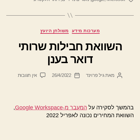
קטגוריות
מערכות מידע
משולחן היועץ
השוואת חבילות שרותי
דואר בענן
על
מאת
גיל פרוינד
26/4/2022
אין תגובות
המחבר
תאריך
השוואת
הפוסט
פוסט
חבילות
שרותי
דואר
בהמשך לסקירה על
המעבר מ-Google Workspace
,
בענן
השוואת המחירים נכונה לאפריל 2022