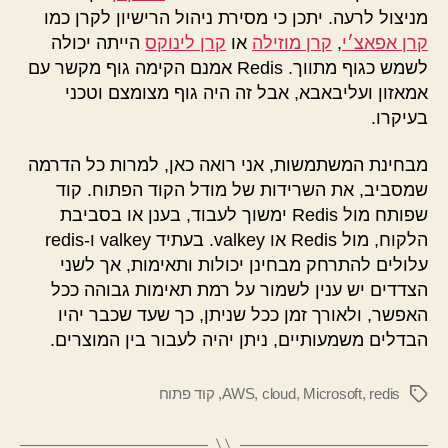
מניצול לרעה. יתכן כי מסירת ניהול הרישיון לקרן כמו
קרן אפאצ׳י
,
קרן מוזילה
או
קרן לינוקס
הייתה יכולה
לשמש כגוף מתווך. Redis אמנם הקימה גוף מקשר עם
אמאזון ועליבאבא, אבל זה היה גוף מצומצם וטכני
בעיקרו.
מבחינת המשתמשות, אני רואה כאן, למרות כל הדרמה
שמסביב, את השרידות של מודל הקוד הפתוח. קוד
שפותח מול Redis ימשוך לעבוד, בענן או בסביבת
הלקוח, מול Redis או valkey. בעתיד valkey ו-redis
עלולים להתרחק מבחינן יכולות ותאימות, אך לשני
הצדדים יש ענין לשמור על רמת תאימות גבוהה ככל
האפשר, ולאורך זמן ככל שניתן, כך שעד שכבר יהיו
הבדלים משמעותיים, ניתן יהיה לעבור בין המוצרים.
redis
,
Microsoft
,
cloud
,
AWS
,
קוד פתוח
תגיות