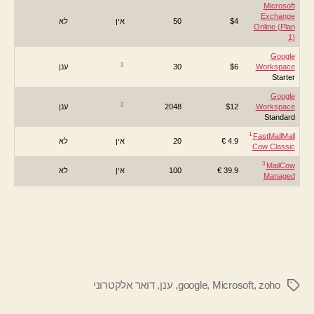
Microsoft
Exchange
$4
50
אין
לא
Online (Plan
1)
Google
2
Workspace
$6
30
ענן
Starter
Google
2
Workspace
$12
2048
ענן
Standard
1
FastMail
Mail
4.9 €
20
אין
לא
Cow Classic
3
MailCow
39.9 €
100
אין
לא
Managed
zoho
,
Microsoft
,
google
,
ענן
,
דואר אלקטרוני
תגיות