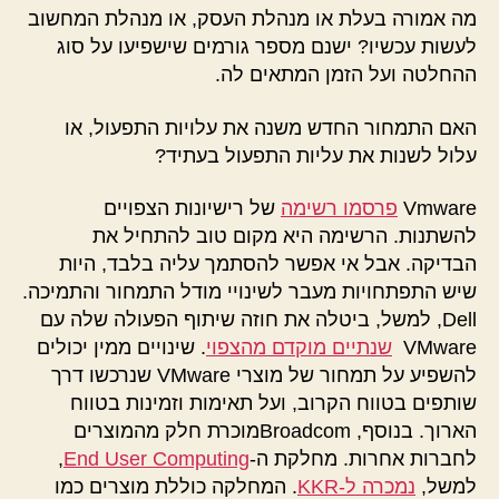
מה אמורה בעלת או מנהלת העסק, או מנהלת המחשוב
לעשות עכשיו? ישנם מספר גורמים שישפיעו על סוג
ההחלטה ועל הזמן המתאים לה.
האם התמחור החדש משנה את עלויות התפעול, או
עלול לשנות את עליות התפעול בעתיד?
Vmware
פרסמו רשימה
של רישיונות הצפויים
להשתנות. הרשימה היא מקום טוב להתחיל את
הבדיקה. אבל אי אפשר להסתמך עליה בלבד, היות
שיש התפתחויות מעבר לשינויי מודל התמחור והתמיכה.
Dell, למשל, ביטלה את חוזה שיתוף הפעולה שלה עם
VMware
שנתיים מוקדם מהצפוי
. שינויים ממין יכולים
להשפיע על תמחור של מוצרי VMware שנרכשו דרך
שותפים בטווח הקרוב, ועל תאימות וזמינות בטווח
הארוך. בנוסף, Broadcomמוכרת חלק מהמוצרים
לחברות אחרות. מחלקת ה-
End User Computing
,
למשל,
נמכרה ל-KKR
. המחלקה כוללת מוצרים כמו