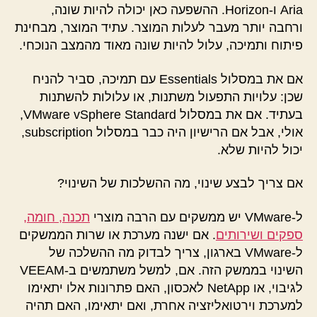
Aria ו-Horizon. ההשפעה כאן יכולה להיות שונה,
ורחבה יותר מעבר לעלות המוצר. עתיד המוצר, מבחינת
פיתוח ותמיכה, עלול להיות שונה מאוד מהמצב הנוכחי.
אם את במסלול Essentials עם תמיכה, סביר להניח
שכן: עלויות התפעול משתנות, או עלולות להשתנות
בעתיד. אם את במסלול VMware vSphere Standard,
אולי, אבל אם הרישיון היה כבר במסלול subscription,
יכול להיות שלא.
אם צריך לבצע שינוי, מה ההשלכות של השינוי?
ל-VMware יש ממשקים עם הרבה מוצרי
תכנה, חומה,
ספקים ושירותים
. אם ישנה מערכת או שרות הממשקים
ל-VMware בארגון, צריך לבדוק מה ההשלכה של
השינוי בממשק הזה. אם, למשל משתמשים ב-VEEAM
לגיבוי, או NetApp לאכסון, האם פתרונות אלו יתאימו
למערכת וירטואליזציה אחרת, ואם יתאימו, האם תהיה