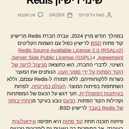
שינוי רישיון Redis
על
מאת
גיל פרוינד
2/4/2024
אין תגובות
המחבר
תאריך
שינוי
הפוסט
פוסט
רישיון
Redis
במהלך חודש מרץ 2024, עברה חברת Redis מרישיון
קוד פתוח
BSD
לרישיון כפול עם השמות הקליטים
Redis Source Available License 2.0 (RSALv2)
Agreement
, ו-
Server Side Public License (SSPL)
.
השינוי, לדברי החברה, הוא כתוצאה
מניצול לרעה של
הקוד הפתוח על ידי ספקי הענן
, הנותנים את המוצר
כשרות ללקוחותיהם, ללא תמורה ל-Redis עצמם, וללא
השתתפות בפיתוח המוצר.
העולם כמרקחה
, לפחות
בעיתונות הפופולרית
, תוך דגש על הכעס של המפתחות
וקהילות הקוד הפתוח.
הכעס
נובע בעיקר מ
התחייבותה
של Redis בעבר
לרישיון BSD.
פיתוח תוכנה תחת
קוד פתוח
היא תפיסה
אידאולוגית
בעיקרה, אך התומכות בה טוענות גם ליתרונות טכניים,