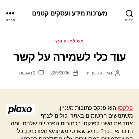
מערכות מידע ועסקים קטנים
חיפוש
תפריט
קטגוריות
משולחן היועץ
עוד כלי לשמירה על קשר
על
מאת
גיל פרוינד
22/9/2006
2 תגובות
המחבר
תאריך
עוד
הפוסט
פוסט
כלי
לשמירה
על
קשר
פלקסו
הוא פנקס כתובות מעניין.
משתמשים הרשומים באתר יכולים לצרף
אחד את השני לפנקסי הכתובות הפרטיים שלהם. ומה
הרבותא בכך? ברגע שפרטי משתמש מעודכנים, כל
המשמתמשים המקושרים אליו מתעדכנים בפרטיו