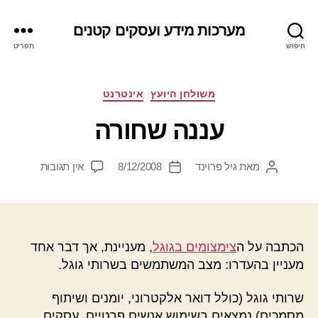
מערכות מידע ועסקים קטנים
חיפוש
תפריט
קטגוריות
משולחן היועץ
אינטרנט
עננה שחורה
על
מאת
גיל פרוינד
8/12/2008
אין תגובות
המחבר
תאריך
עננה
הפוסט
פוסט
שחורה
הכתבה על ה
צימצומים בגוגל
, מעניינת, אך דבר אחד
מעניין בהעדרו: מצב המשתמשים בשרותי גוגל.
שרותי גוגל (כולל דואר אלקטרוני, יומנים ושיתוף
מסמכים) נמצאים בשימוש אנשים פרטיים, עסקים