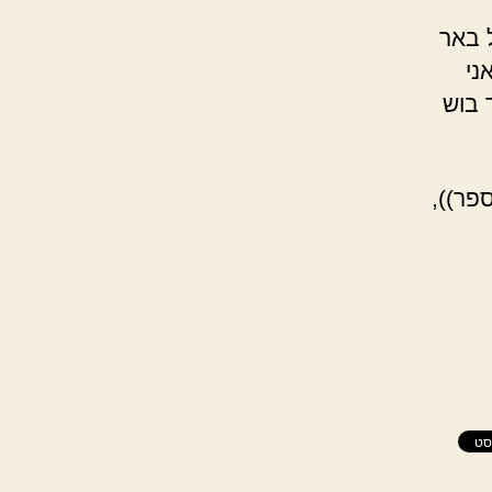
 באר
ני
 בוש
פר)),