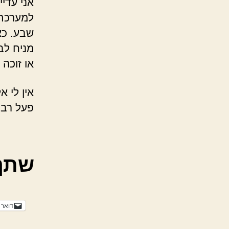
אני עדי
למערכת 
שבע. כא
מניח לב
או זוכה 
אין לי א
פעל רבו
שתף
דואר 