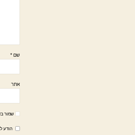
שם
*
אתר
שמור בד
הודע לי