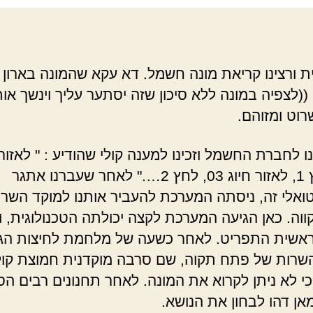
בישרא
ית ורצינו קריאת מונה חשמל. דא עקא שהמונה בארון נ
((לצפיה במונה ללא סיכון שזה יסתער עליך וינשך אות
רוט ומזוהם.
לחברת החשמל וזכינו למענה קולי שהודיע : " לאזור 
02, לחץ 1, לאזור חיוג 03, לחץ 2…." לאחר שעברנו אתגר
ואלי זה, ניסתה המערכת להעביר אותנו למוקד השר
וה. כאן הגיעה המערכת לקצה יכולתה הטכנולוגית, ו
ראשית התפריט. לאחר כשעה של מלחמת לחיצות הגע
שרות של פתח תקוה, שם סרבה מוקדנית חמוצת קול
כי לא ניתן לקרוא את המונה. לאחר תחנונים רבים ה
אן דהו לבחון את הנושא.