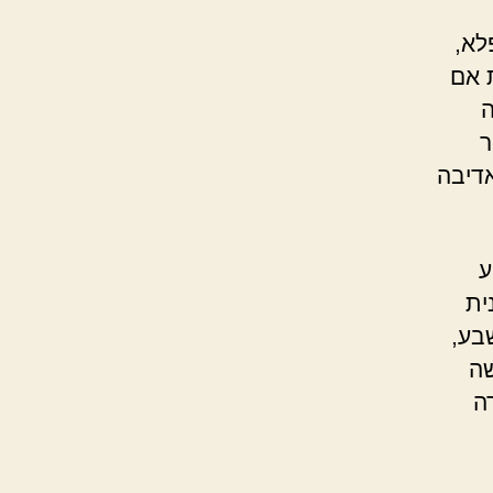
לא,
 אם
ה
ר
אדיבה
ע
ית
בע,
שה
ה