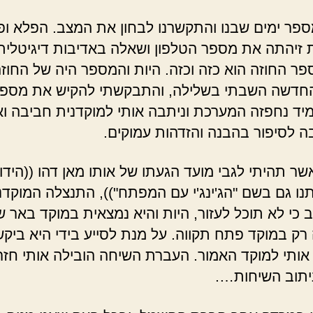
פר ימים שבנו והתקשרנו לבחון את המצב. הפלא ופ
זיהתה את מספר הטלפון ושאלה באדיבות דיגיטלית
ר החוזה הוא כזה וכזה. היות והמספר היה של החוז
חדשה השבתי בשלילה, והתבקשתי להקיש את מספ
מיד נחפזה המערכת וניתבה אותי למוקדנית חביבה ו
 לסיפור בהבנה והזדהות עמוקים.
שר תהיתי לגבי מועד הגעתו של אותו מאן דהו ((הידו
נו גם בשם "הג'ינג'י עם המפתח")), התנצלה המוקדנ
 כי לא תוכל לעזור, היות והיא נמצאית במוקד באר ש
 רק במוקד פתח תקווה. על מנת לסייע בידי היא ביק
אותי למוקד האמור. העברת השיחה הובילה אותי חזר
יתוב השיחות….