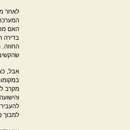
לאחר מס
המערכת 
האם מספ
בדירה ה
החוזה. 
שהקשיבה
אבל, כא
במקומות
מקרב לב
והישועה
להעביר 
למבוך נ