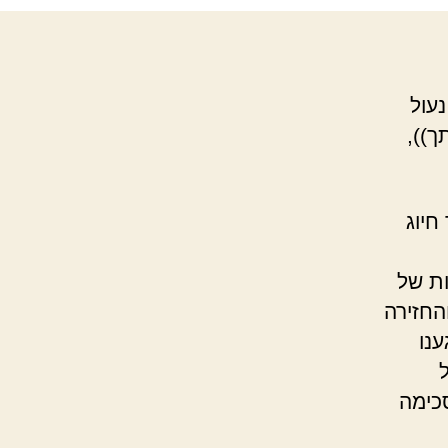
ל
עול
ך)),
חיוג
ות של
החזירה
נו
סכימה