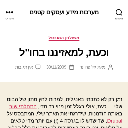
מערכות מידע ועסקים קטנים
חיפוש
תפריט
קטגוריות
משולחן המובטל
וכעת, למאזיננו בחו"ל
על
מאת
גיל פרוינד
30/11/2009
אין תגובות
המחבר
תאריך
וכעת,
הפוסט
פוסט
למאזיננו
בחו"ל
זמן רק לא כתבתי באנגלית, למרות לחץ מתון של הבוס
שלי…. כעת, אולי בגלל זמן פנוי רב מדי,
התחלתי שוב
.
באותה הזדמנות, שידרגתי את האתר שלי, המתבסס על
Drupal
, שדישדש לו בגרסה 4 (!) עם יותר מדי טלאים
על טלאים. אני הוגה באפשרות להעביר את כלל הבלוג