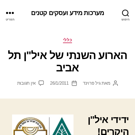
מערכות מידע ועסקים קטנים
חיפוש
תפריט
קטגוריות
כללי
הארוע השנתי של איל"ן תל
אביב
על
מאת
גיל פרוינד
26/1/2011
אין תגובות
המחבר
תאריך
הארוע
הפוסט
פוסט
השנתי
של
איל"ן
תל
ידידי איל"ן
אביב
היקרים!