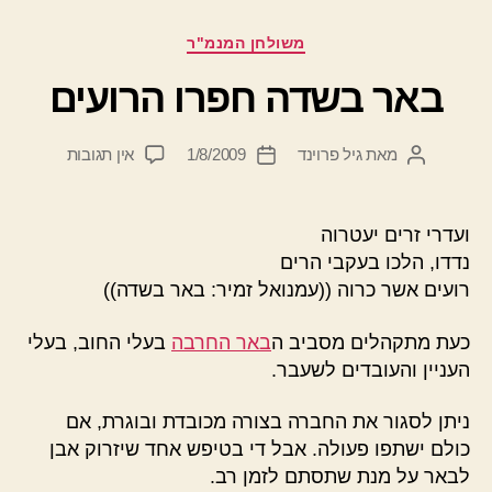
קטגוריות
משולחן המנמ"ר
באר בשדה חפרו הרועים
על
מאת
גיל פרוינד
1/8/2009
אין תגובות
המחבר
תאריך
באר
הפוסט
פוסט
בשדה
חפרו
ועדרי זרים יעטרוה
הרועים
נדדו, הלכו בעקבי הרים
רועים אשר כרוה ((עמנואל זמיר: באר בשדה))
כעת מתקהלים מסביב ה
באר החרבה
בעלי החוב, בעלי
העניין והעובדים לשעבר.
ניתן לסגור את החברה בצורה מכובדת ובוגרת, אם
כולם ישתפו פעולה. אבל די בטיפש אחד שיזרוק אבן
לבאר על מנת שתסתם לזמן רב.