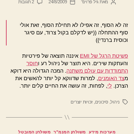
על
מאת
גיל פרוינד
24/8/2009
2 תגובות
המחבר
תאריך
שינוי
הפוסט
פוסט
בתרבות
הצריחה?
זה לא הסוף, זה אפילו לא תחילת הסוף, זאת אולי
סוף ההתחלה ((יש לדקלם בקול צרוד, עם סיגר
וכוסית ברנדי))
פשיטת הרגל של EMI
איננה תוצאה של פירטיות
והעתקות שירים. היא תוצר של ניהול רע ו
חוסר
התמודדות עם עולם משתנה
. המכה הגדולה היא דוקא
מ
צד האומנים
, למרות שדווקא קל יותר להאשים את
הצרכן.
לי
, לפחות, זה עושה את החיים קלים יותר.
ניהול
,
סיכונים
,
זכויות יוצרים
תגיות
קטגוריות
מערכות מידע
משולחן המנמ"ר
משולחן המובטל