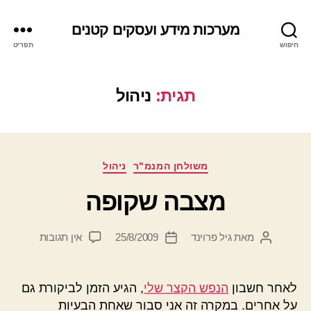
מערכות מידע ועסקים קטנים
חיפוש
תפריט
תגית:
ניהול
קטגוריות
משולחן המנמ"ר
ניהול
מצבה שקופה
על
מאת
גיל פרוינד
25/8/2009
אין תגובות
המחבר
תאריך
מצבה
הפוסט
פוסט
שקופה
לאחר חשבון
הנפש הקצר שלי
, הגיע הזמן לביקורת גם
על אחרים. במקרה זה אני סבור שאחת הבעיות