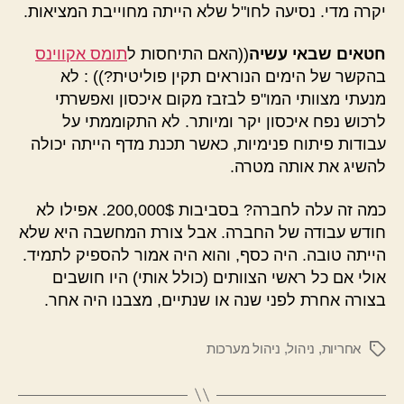
יקרה מדי. נסיעה לחו"ל שלא הייתה מחוייבת המציאות.
חטאים שבאי עשיה
((האם התיחסות ל
תומס אקווינס
בהקשר של הימים הנוראים תקין פוליטית?)) : לא
מנעתי מצוותי המו"פ לבזבז מקום איכסון ואפשרתי
לרכוש נפח איכסון יקר ומיותר. לא התקוממתי על
עבודות פיתוח פנימיות, כאשר תכנת מדף הייתה יכולה
להשיג את אותה מטרה.
כמה זה עלה לחברה? בסביבות 200,000$. אפילו לא
חודש עבודה של החברה. אבל צורת המחשבה היא שלא
הייתה טובה. היה כסף, והוא היה אמור להספיק לתמיד.
אולי אם כל ראשי הצוותים (כולל אותי) היו חושבים
בצורה אחרת לפני שנה או שנתיים, מצבנו היה אחר.
אחריות
,
ניהול
,
ניהול מערכות
תגיות