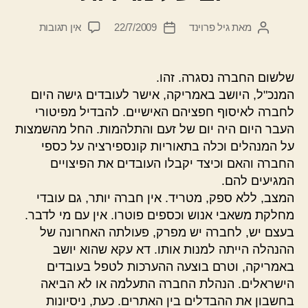
על
מאת
גיל פרוינד
22/7/2009
אין תגובות
המחבר
תאריך
יום
הפוסט
פוסט
של
מרירות
שלשום החברה נסגרה. זהו.
המנכ"ל, היושב באמריקה, אישר לעובדים גישה היום
לחברה לאיסוף חפציהם האישיים. להבדיל מפיטורי
העבר היום היה יום של זעם והתלהמות. החל מהשמצות
על המנהלים וכלה בתאוריות קונספירציה על כספי
החברה והאם וכיצד יקבלו העובדים את הפיצויים
המגיעים להם.
המצב, ללא ספק, מטריד. אין חברה יותר, גם עובדי
מחלקת משאבי אנוש וכספים פוטרו. אין עם מי לדבר.
בעצם יש, לחברה יש מפרק, פעולתה האחרונה של
ההנהלה הייתה למנות אותו. דא עקא שהוא יושב
באמריקה, וטרם בוצעה ההערכות לטפל בעובדים
הישראלים. הנהלת החברה התעלמה או לא הביאה
בחשבון את ההבדלים בין האתרים. כעת, ניסיונות