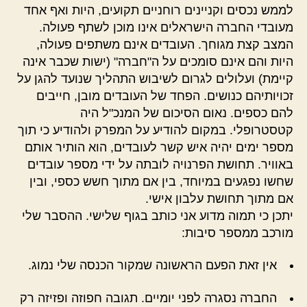
לממש נכסים וקניינים רוחניים תקועים, היות ואף אחד
מעובדי החברה הישראלים אינו מוכן לשתף פעולה.
המצב קצת מגוחך. העובדים אינם משתפים פעולה,
היות והם אינם סומכים על ה"חברה" (ישות שכבר אינה
קיימת) ועלולים לגרום לשיבוש התהליך שנועד להגן על
זכויותיהם כנושים. הפחד של העובדים מובן, חייבים
להם כספים. נאום הסיכום של המנכ"ל היה
קטסטרופלי. במקום להודיע על המפרק ולהודיע כי תוך
מספר ימים יהיה איש קשר לעובדים, הוא הותיר אותם
באוויר. תחושת הפרנויה לובתה על ידי מספר עובדים
שחשו נפגעים במיוחד, בין אם מתוך חשש כספי, ובין
אם מתוך תחושת עלבון אישי.
יתכן כי תמוה מדוע אני כותב בגוף שלישי. ההסבר שלי
מורכב ממספר סיבות:
אין זאת הפעם הראשונה שמקור הכנסה שלי נמוג.
החברה נסגרה לפני יומיים. תגובה חפוזה ופזיזה רק