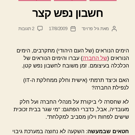
חשבון נפש קצר
על
מאת
גיל פרוינד
17/8/2009
2 תגובות
המחבר
תאריך
חשבון
הפוסט
פוסט
נפש
קצר
הימים הנוראים (של העם היהודי) מתקרבים, הימים
הנוראים (
של החברה
) עברו והימים הנוראים של
הכלכלה בעיצומם. זמן משובח לחשבון נפש קטן.
האם וכיצד תרמתי (אישית וחלק ממחלקת ה-IT)
לנפילת החברה?
לא שחסרה לי ביקורת על מנהלי החברה ועל חלק
מעובדיה, אבל, כדברי הפתגם: "מי שגר בבית זכוכית
שישים לפחות וילון מסביב למקלחת".
חטאים שבמעשה
: השקעה לא נחוצה במערכת גיבוי