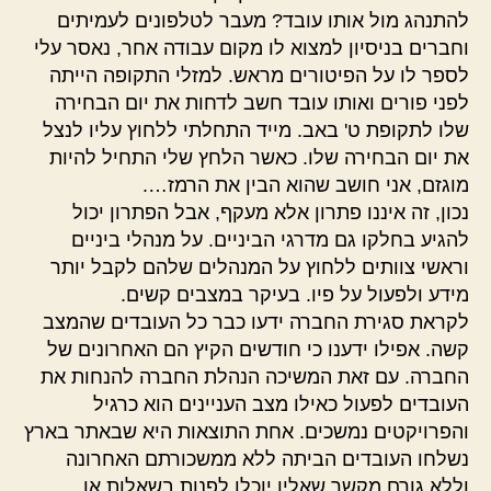
להתנהג מול אותו עובד? מעבר לטלפונים לעמיתים
וחברים בניסיון למצוא לו מקום עבודה אחר, נאסר עלי
לספר לו על הפיטורים מראש. למזלי התקופה הייתה
לפני פורים ואותו עובד חשב לדחות את יום הבחירה
שלו לתקופת ט' באב. מייד התחלתי ללחוץ עליו לנצל
את יום הבחירה שלו. כאשר הלחץ שלי התחיל להיות
מוגזם, אני חושב שהוא הבין את הרמז….
נכון, זה איננו פתרון אלא מעקף, אבל הפתרון יכול
להגיע בחלקו גם מדרגי הביניים. על מנהלי ביניים
וראשי צוותים ללחוץ על המנהלים שלהם לקבל יותר
מידע ולפעול על פיו. בעיקר במצבים קשים.
לקראת סגירת החברה ידעו כבר כל העובדים שהמצב
קשה. אפילו ידענו כי חודשים הקיץ הם האחרונים של
החברה. עם זאת המשיכה הנהלת החברה להנחות את
העובדים לפעול כאילו מצב העניינים הוא כרגיל
והפרויקטים נמשכים. אחת התוצאות היא שבאתר בארץ
נשלחו העובדים הביתה ללא ממשכורתם האחרונה
וללא גורם מקשר שאליו יוכלו לפנות בשאלות או