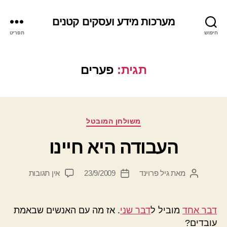
מערכות מידע ועסקים קטנים
חיפוש
תפריט
תגית:
פערים
קטגוריות
משולחן המובטל
העבודה היא חיינו
על
מאת
גיל פרוינד
23/9/2009
אין תגובות
המחבר
תאריך
העבודה
הפוסט
פוסט
היא
חיינו
דבר אחד
מוביל ל
דבר שני
. אז מה עם האנשים שבאמת
עובדים?