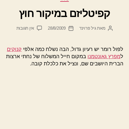
קפיטליזם במיקור חוץ
על
מאת
גיל פרוינד
28/8/2009
אין תגובות
המחבר
תאריך
קפיטליזם
הפוסט
פוסט
במיקור
חוץ
לפול רומר יש רעיון גדול, הבה נשלח כמה אלפי
קנוקים
ל
מפרץ גאונטמנו
במקום חייל המשלוח של נחתי ארצות
הברית היושבים שם, ונציל את כלכלת קובה.