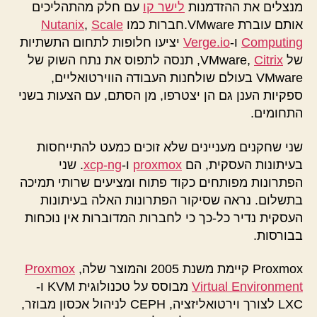
מנצלים את ההזדמנות
לישר קו
עם חלק מהתהליכים
אותם עוברת VMware.חברות כמו
Scale
,
Nutanix
Computing
ו-
Verge.io
יציעו חלופות לתחום התשתיות
של VMware,
Citrix
, תנסה לתפוס את נתח השוק של
VMware בעולם שולחנות העבודה הווירטואליים,
ספקיות הענן גם הן יצטרפו, מן הסתם, עם הצעות בשני
התחומים.
שני שחקנים מעניינים שלא זוכים כמעט להתייחסות
בעיתונות העסקית, הם
proxmox
ו-
xcp-ng
. שני
הפתרונות מפותחים כקוד פתוח ומציעים שרותי תמיכה
בתשלום. נראה שסיקור הפתרונות האלה בעיתונות
העסקית נדיר כל-כך כי לחברות המדוברות אין נוכחות
בבורסות.
Proxmox קיימת משנת 2005 והמוצר שלה,
Proxmox
Virtual Environment
מבוסס על טכנולוגית KVM ו-
LXC לצורך וירטואליזציה, CEPH לניהול אכסון מבוזר,