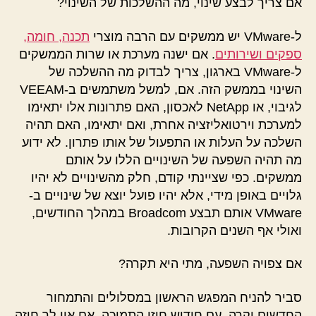
אם צריך לבצע שינוי, מה ההשלכות של השינוי?
ל-VMware יש ממשקים עם הרבה מוצרי
תכנה, חומה,
ספקים ושירותים
. אם ישנה מערכת או שרות הממשקים
ל-VMware בארגון, צריך לבדוק מה ההשלכה של
השינוי בממשק הזה. אם, למשל משתמשים ב-VEEAM
לגיבוי, או NetApp לאכסון, האם פתרונות אלו יתאימו
למערכת וירטואליזציה אחרת, ואם יתאימו, האם תהיה
השלכה על העלות או התפעול של אותו פתרון. לא ידוע
מה תהיה השפעה של השינויים הללו על אותם
ממשקים. כפי שציינתי קודם, חלק מהשינויים לא יהיו
גלויים באופן מידי, אלא יהיו פועל יוצא של שינויים ב-
VMware אותם תבצע Broadcom במהלך החודשים,
ואולי אף השנים הקרובות.
אם צפויה השפעה, מתי היא תקרה?
סביר להניח המפגש הראשון במסלולים והתמחור
החדשים יקרה, עם חידוש חוזי התמיכה. אם אין לך חוזה