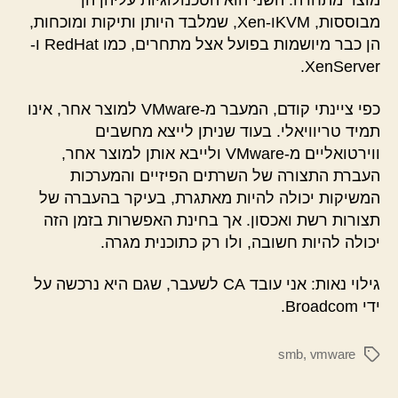
מוצר מתחרה. השני הוא הטכנולוגיות עליהן הן
מבוססות, KVMו-Xen, שמלבד היותן ותיקות ומוכחות,
הן כבר מיושמות בפועל אצל מתחרים, כמו RedHat ו-
XenServer.
כפי ציינתי קודם, המעבר מ-VMware למוצר אחר, אינו
תמיד טריוויאלי. בעוד שניתן לייצא מחשבים
ווירטואליים מ-VMware ולייבא אותן למוצר אחר,
העברת התצורה של השרתים הפיזיים והמערכות
המשיקות יכולה להיות מאתגרת, בעיקר בהעברה של
תצורות רשת ואכסון. אך בחינת האפשרות בזמן הזה
יכולה להיות חשובה, ולו רק כתוכנית מגרה.
גילוי נאות: אני עובד CA לשעבר, שגם היא נרכשה על
ידי Broadcom.
smb
,
vmware
תגיות