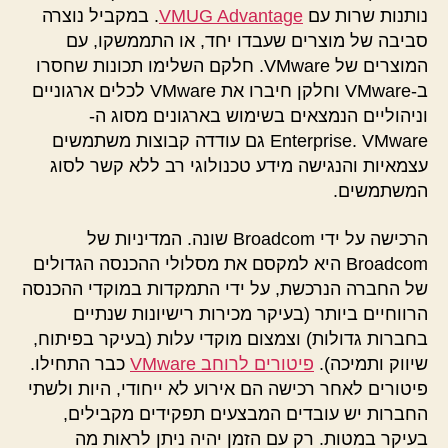
נותנות שרות עם
VMUG Advantage
. במקביל נוצרה
סביבה של מוצרים שעבדו יחד, או התממשקו, עם
המוצרים של VMware. חלקם השלימו תכונות שחסרו
ב-VMware וחלקן חיברו את VMware לכלים ארגוניים
וניהוליים הנמצאים בשימוש בארגונים מסוג ה-
Enterprise. VMware גם עודדה קבוצות משתמשים
עצמאיות והנגישה מידע טכנולוגי רב ללא קשר לסוג
המשתמשים.
הרכישה על ידי Broadcom שונה. המדיניות של
Broadcom היא למקסם את מסלולי ההכנסה הגדולים
של החברה הנרכשת, על ידי התמקדות במוקדי ההכנסה
הרווחיים ביותר (בעיקר מכירות רישיונות שנתיים
בחברות גדולות) וצמצום מוקדי עלות (בעיקר בפיתוח,
שיווק ותמיכה).
פיטורים לרוחב VMware
כבר התחילו.
פיטורים לאחר רכישה הם אירוע לא ייחודי, היות ולשתי
החברות יש עובדים המבצעים תפקידים מקבילים,
בעיקר במטות. רק עם הזמן יהיה ניתן לראות מה