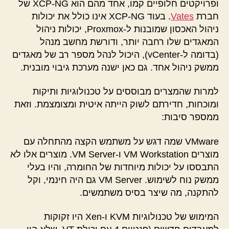
ופרויקטים חלופיים קמו, אחד מהם הוא XCP-NG של
חברת
Vates
. בעוד XCP-NG אינו כולל את יכולות
ניהול האכסון שמובנות ל-Proxmox, יכולות ניהול
המאגדים שלו רחבה יותר, ודורשת מחשב מנהל
(בדומה ל-vCenter), היכול לנהל מספר רב של מאגדים
ממשק ניהול אחד. גם כאן ישנה מערכת גיבוי מובנית.
למרות שהמצרים מבוססים על טכנולוגיות ותיקות
ומוכחות, חדירתם לשוק הייתה איטית ומצומצמת. וזאת
ממספר סיבות:
VMware שמה דגש על משתמש הקצה מהתחלה עם
מוצרים VM Workstation ו-VM Server. מוצרים אלו לא
התבססו על יכולות מיוחדות של החומרה, והיו בעלי
ממשק נוח לשימוש. VM Server גם היה חינמי, וקל
להתקנה, מה שיצר בסיס משתמשים.
המימוש של טכנולוגיות KVM ו-Xen היו זקוקות