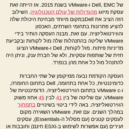
של Dell, EMC ו-VMware בשנת 2015. אז הייתה זאת
עסקת מיזוג
מהגדולות של עולם הטכנולוגיה
. השילוב
הזה הציב את Dellבמקום מיוחד מבחינת היכולת שלה
להציע פתרונות בתחומי השרתים, האכסון
והווירטואליזציה. עם זאת, מבנה העסקה הותיר בידי
VMware שליטה בהתנהלות שלה מול לקוחות ובקביעת
מדיניות פיתוח. מול לקוחות, Dell ו-VMware הציגו
חזית של שותפות עסקיות, ולא של חברת ענק, וניתן היה
להתנהל מול כל אחת מהן בנפרד.
העסקה הקודמת נבעה ממיקומן של שתי החברות
כדומיננטיות, כל אחת בתחומה, Dell בתחום החומרה,
ו-VMware c בתחום הווירטואליזציה. הדומיננטיות של
VMware, עם שליטה של בין
41
לבין
45
אחוז משוק
הווירטואליזציה, באה לידי ביטוי בשינויים
בתמחור
במהלך השנים. עם זאת, VMware השאירה מקום
לעסקים קטנים (עם מסלול ה-Essentials), עסקים
זעירים (עם אפשרות לשימוש ב-ESXi חינם) וחובבות או