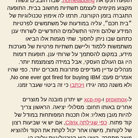
תופעה הנקראת
homelabbing
, שבה חובבים ונשות
מקצוע מקימים לעצמם תשתיות מחשוב בבית. התופעה
התגברה בזמן הקורונה. תרמו לה אימוץ טכנולוגיות של
״בית חכם״, עליה במודעות של משתמשים לפרטיות
המידע שלהם וזיהוי התשלומים החודשיים לשרותי ענן
כתחום שבו ניתן לחסוך. שתי מגמות אלו הביאו
משתמשות ללמוד וליישם תשתיות פרטיות של מערכות
מידע, במקום להסתמך על שרותי ענן. תופעות דומות
היו גם העולם העסקי, אבל במידה מצומצמת יותר.
מנהלים עדיין מעדיפים פתרונות מוכרים יותר. כפי שהיו
אומרים פעם: No one ever got fired for buying IBM
,
ולא משנה כמה יגידו
ויכתבו
כי זה ביטוי שעבר זמנו.
ל-
proxmox
ו-
xcp-ng
יש יתרון מובנה על מוצרים
אחרים באותו תחום: מסלולי יציאה. הראשון צריך
להיות מובן מאליו: אלו תכנות המפותחות במודל של
קוד פתוח.
כפי שגילתה Citrix
, אם יש אי שביעות רצון
של לקוחות, מישהו אחר יכול לקחת את הקוד ולהוציא