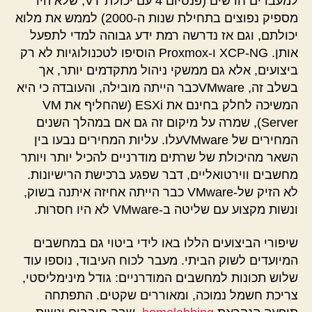
למעבדים חדשים (פנטיום 4 עם יכולת VT, שלא היו
מספיק נפוצים בתחילת שנות ה-2000) לממש את מלוא
יכולתם, וגם אז נדרשה רמת ידע גבוהה למדי לתפעל
אותן. XCP-NG ו-Proxmox הוסיפו לטכנולוגיות לא רק
ביצועים, אלא גם ממשקי ניהול מתקדמים יותר, אך
בשלב זה, VMwareכבר הייתה מובילה, והעובדה כי היא
המשיכה לחלק בחינם את ESXi (שהחליף את VM
Server), שמרה על מיקום זה גם אם במהלך השנים
המחירים של VMwareעלו. עליות המחירים נבעו בין
השאר מהיכולת של שרתים מודרניים להכיל יותר ויותר
מחשבים ווירטואליים, דבר שפגע ברכישת הרישיונות.
לא הזיק של-VMware כבר הייתה אחיזה איתנה בשוק,
ונשות מקצוע עם שליטה ב-VMware לא היו חסרות.
שיפורי הביצועים הללו באו לידי ביטוי גם במחשבים
המיועדים לשוק הביתי. מעבר לכוח העיבוד, נוספו עוד
שלוש תכונות למחשבים המודרניים: גודל מינימליסטי,
צריכת חשמל נמוכה, ומאוררים שקטים. התפתחה