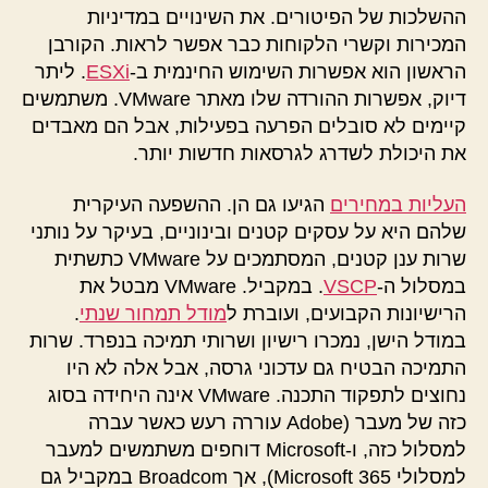
ההשלכות של הפיטורים. את השינויים במדיניות
המכירות וקשרי הלקוחות כבר אפשר לראות. הקורבן
הראשון הוא אפשרות השימוש החינמית ב-
ESXi
. ליתר
דיוק, אפשרות ההורדה שלו מאתר VMware. משתמשים
קיימים לא סובלים הפרעה בפעילות, אבל הם מאבדים
את היכולת לשדרג לגרסאות חדשות יותר.
העליות במחירים
הגיעו גם הן. ההשפעה העיקרית
שלהם היא על עסקים קטנים ובינוניים, בעיקר על נותני
שרות ענן קטנים, המסתמכים על VMware כתשתית
במסלול ה-
VSCP
. במקביל. VMware מבטל את
הרישיונות הקבועים, ועוברת ל
מודל תמחור שנתי
.
במודל הישן, נמכרו רישיון ושרותי תמיכה בנפרד. שרות
התמיכה הבטיח גם עדכוני גרסה, אבל אלה לא היו
נחוצים לתפקוד התכנה. VMware אינה היחידה בסוג
כזה של מעבר (Adobe עוררה רעש כאשר עברה
למסלול כזה, ו-Microsoft דוחפים משתמשים למעבר
למסלולי Microsoft 365), אך Broadcom במקביל גם