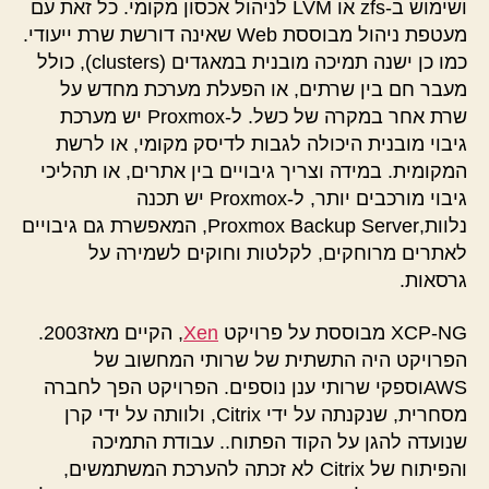
ושימוש ב-zfs או LVM לניהול אכסון מקומי. כל זאת עם
מעטפת ניהול מבוססת Web שאינה דורשת שרת ייעודי.
כמו כן ישנה תמיכה מובנית במאגדים (clusters), כולל
מעבר חם בין שרתים, או הפעלת מערכת מחדש על
שרת אחר במקרה של כשל. ל-Proxmox יש מערכת
גיבוי מובנית היכולה לגבות לדיסק מקומי, או לרשת
המקומית. במידה וצריך גיבויים בין אתרים, או תהליכי
גיבוי מורכבים יותר, ל-Proxmox יש תכנה
נלוות,Proxmox Backup Server, המאפשרת גם גיבויים
לאתרים מרוחקים, לקלטות וחוקים לשמירה על
גרסאות.
XCP-NG מבוססת על פרויקט
Xen
, הקיים מאז2003.
הפרויקט היה התשתית של שרותי המחשוב של
AWSוספקי שרותי ענן נוספים. הפרויקט הפך לחברה
מסחרית, שנקנתה על ידי Citrix, ולוותה על ידי קרן
שנועדה להגן על הקוד הפתוח.. עבודת התמיכה
והפיתוח של Citrix לא זכתה להערכת המשתמשים,