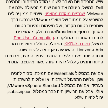
שיש התפתחויות מעבר לשינויי מודל התמחור והתמיכה.
Dell, למשל, ביטלה את חוזה שיתוף הפעולה שלה עם
VMware
שנתיים מוקדם מהצפוי
. שינויים ממין יכולים
להשפיע על תמחור של מוצרי VMware שנרכשו דרך
שותפים בטווח הקרוב, ועל תאימות וזמינות בטווח
הארוך. בנוסף, Broadcomמוכרת חלק מהמוצרים
לחברות אחרות. מחלקת ה-
End User Computing
,
למשל,
נמכרה ל-KKR
. המחלקה כוללת מוצרים כמו
Aria ו-Horizon. ההשפעה כאן יכולה להיות שונה,
ורחבה יותר מעבר לעלות המוצר. עתיד המוצר, מבחינת
פיתוח ותמיכה, עלול להיות שונה מאוד מהמצב הנוכחי.
אם את במסלול Essentials עם תמיכה, סביר להניח
שכן: עלויות התפעול משתנות, או עלולות להשתנות
בעתיד. אם את במסלול VMware vSphere Standard,
אולי, אבל אם הרישיון היה כבר במסלול subscription,
יכול להיות שלא.