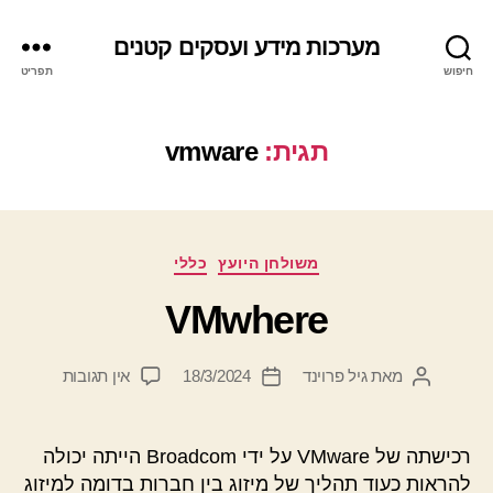
מערכות מידע ועסקים קטנים
חיפוש
תפריט
תגית:
vmware
קטגוריות
משולחן היועץ
כללי
VMwhere
על
מאת
גיל פרוינד
18/3/2024
אין תגובות
המחבר
תאריך
VMwhere
הפוסט
פוסט
רכישתה של VMware על ידי Broadcom הייתה יכולה
להראות כעוד תהליך של מיזוג בין חברות בדומה למיזוג