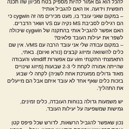
להכל הוא גם אמור להיות מספיק בטח מכיוון שזו תכנה
חופשית וידועה. אז האם להגביל אותי?
– במקום שאני עובד בו, מעט מכירים מה זה cygwin כי
הם רגילים לסביבת MS נקיה עם VS ושאר הדברים.
האם אפשר להגביל אותי בהתקנה של cygwin שיכולה
לשפר את יעילות העובד פלאים?
– במקום עבודה שלי אני עובד הרבה עם VMS. אין שם
כלים להשוואה ומיזוג קבצים (נורא ואיום). באתי,
התאמצתי התקנתי vim עם אפשרות vimdiff והעבודה
שהייתה אמורה לקחת לי 2-3 שבועות (מיזוג שינויים
מאוד גדולים ממערכת אחת לשניה) לקחה לי שבוע
בזכות כלים שאף אחד לא עובד איתם אבל הם מייעלים
את התהליך.
יש משמעות גדולה בנוחות העובדה, כלים זמינים,
גמישות שמשפיעה על יעילות העובד.
נכון שאפשר להגביל הרשאות, לדורש שכל פיפס קטן