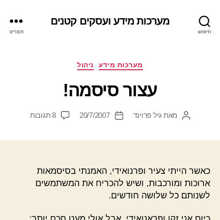
מערכות מידע ועסקים קטנים
חיפוש
תפריט
קטגוריות
מערכות מידע
ניהול
עצור סיסמה!
על
מאת
גיל פרוינד
20/7/2007
8 תגובות
המחבר
תאריך
עצור
הפוסט
פוסט
סיסמה!
כאשר הייתי צעיר ופרנואידי, האמנתי בסיסמאות
ארוכות ומורכבות, ושיש להכריח את המשתמשים
לשנותם כל שלושה חודשים.
כיום אני זקן ופראנואידי, אבל אולי מעט חכם יותר: