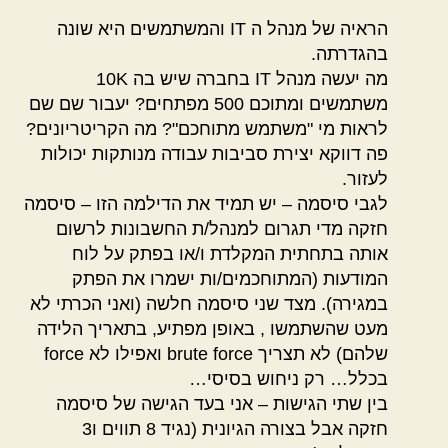
הראיה של מנהל ה IT והמשתמשים היא שונה
בהגדרתה.
מה יעשה מנהל IT בחברה שיש בה 10K
משתמשים ומתוכם 500 מפתחים? יעבור שם שם
לראות מי "משתמש מתוחכם"? מה הקריטריונים?
פה דווקא יצירת סביבות עבודה מנותקות יכולות
לעזור.
לגבי סיסמה – יש תמיד את הדילמה הזו – סיסמה
חזקה מדי תגרום למנהל/ת החשבונות לרשום
אותה בתחתית המקלדת ו/או בפתק על לוח
המודעות (המתוחכמים/ות ישמרו את הפתק
במגירה). מצד שני סיסמה חלשה (ואני הכרתי לא
מעט שהשתמשו , באופן מפתיע, בתאריך הלידה
שלהם) לא תצריך brute force ואפילו לא force
בכלל… רק ניחוש בסיסי…
בין שתי הגישות – אני בעד הגישה של סיסמה
חזקה אבל בצורה הגיונית (נגיד 8 תווים ו3