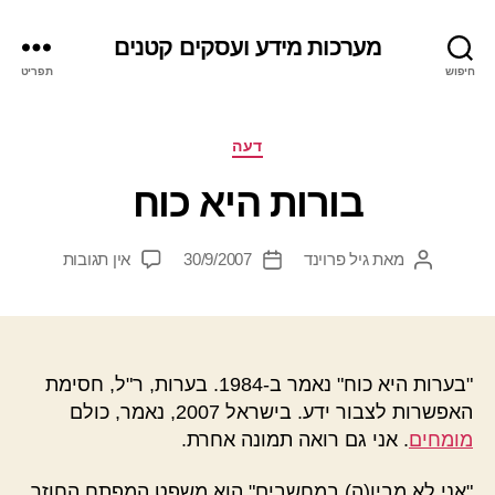
מערכות מידע ועסקים קטנים
חיפוש
תפריט
קטגוריות
דעה
בורות היא כוח
על
מאת
גיל פרוינד
30/9/2007
אין תגובות
המחבר
תאריך
בורות
הפוסט
פוסט
היא
כוח
"בערות היא כוח" נאמר ב-1984. בערות, ר"ל, חסימת
האפשרות לצבור ידע. בישראל 2007, נאמר, כולם
מומחים
. אני גם רואה תמונה אחרת.
"אני לא מבין(ה) במחשבים" הוא משפט המפתח החוזר