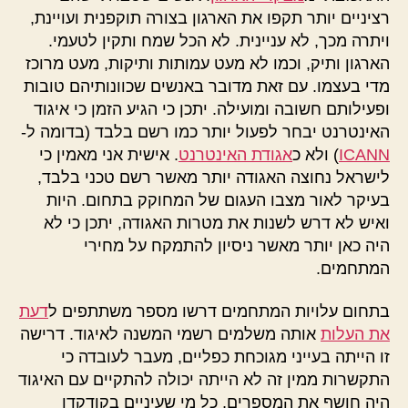
רציניים יותר תקפו את הארגון בצורה תוקפנית ועויינת,
ויתרה מכך, לא עניינית. לא הכל שמח ותקין לטעמי.
הארגון ותיק, וכמו לא מעט עמותות ותיקות, מעט מרוכז
מדי בעצמו. עם זאת מדובר באנשים שכוונותיהם טובות
ופעילותם חשובה ומועילה. יתכן כי הגיע הזמן כי איגוד
האינטרנט יבחר לפעול יותר כמו רשם בלבד (בדומה ל-
ICANN
) ולא כ
אגודת האינטרנט
. אישית אני מאמין כי
לישראל נחוצה האגודה יותר מאשר רשם טכני בלבד,
בעיקר לאור מצבו העגום של המחוקק בתחום. היות
ואיש לא דרש לשנות את מטרות האגודה, יתכן כי לא
היה כאן יותר מאשר ניסיון להתמקח על מחירי
המתחמים.
בתחום עלויות המתחמים דרשו מספר משתתפים ל
דעת
את העלות
אותה משלמים רשמי המשנה לאיגוד. דרישה
זו הייתה בעייני מגוכחת כפליים, מעבר לעובדה כי
התקשרות ממין זה לא הייתה יכולה להתקיים עם האיגוד
היה חושף את המספרים, כל מי שעיניים בקודקדו