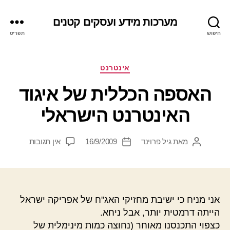
מערכות מידע ועסקים קטנים
חיפוש
תפריט
קטגוריות
אינטרנט
האספה הכללית של איגוד
האינטרנט הישראלי
על
מאת
גיל פרוינד
16/9/2009
אין תגובות
המחבר
תאריך
האספה
הפוסט
פוסט
הכללית
של
איגוד
האינטרנט
אני מניח כי ישיבת מחזיקי האג"ח של אפריקה ישראל
הישראלי
הייתה דרמטית יותר, אבל ניחא.
כצפוי התכנסנו מאוחר (נחוצה כמות מינימלית של