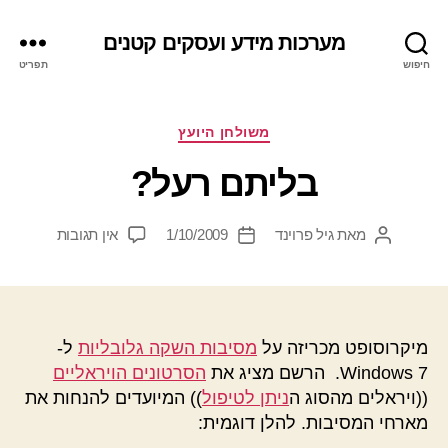
מערכות מידע ועסקים קטנים
חיפוש
תפריט
קטגוריות
משולחן היועץ
בליתם רעל?
על
מאת
גיל פרוינד
1/10/2009
אין תגובות
המחבר
תאריך
בליתם
הפוסט
פוסט
רעל?
מיקרוסופט מכריזה על
מסיבות השקה גלובליות
ל-
Windows 7. הרשם מציג את
הסרטונים הויראליים
((ויראלים מהסוג ה
ניתן לטיפול
)) המיועדים להנחות את
מארחי המסיבות. להלן דוגמית: