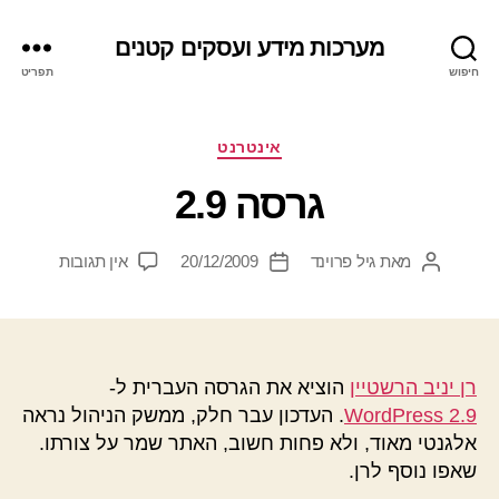
מערכות מידע ועסקים קטנים
חיפוש
תפריט
קטגוריות
אינטרנט
גרסה 2.9
על
מאת
גיל פרוינד
20/12/2009
אין תגובות
המחבר
תאריך
גרסה
הפוסט
פוסט
2.9
רן יניב הרשטיין
הוציא את הגרסה העברית ל-
WordPress 2.9
. העדכון עבר חלק, ממשק הניהול נראה
אלגנטי מאוד, ולא פחות חשוב, האתר שמר על צורתו.
שאפו נוסף לרן.