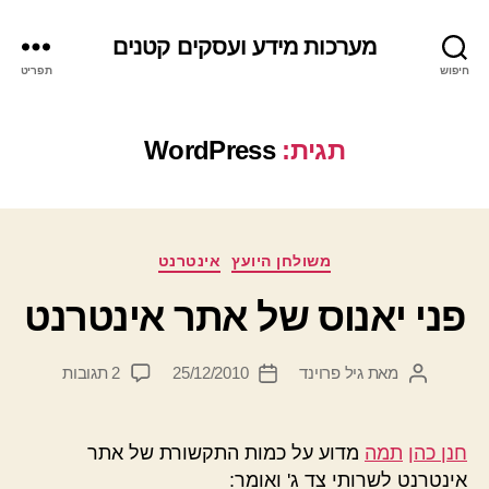
מערכות מידע ועסקים קטנים
חיפוש
תפריט
תגית:
WordPress
קטגוריות
משולחן היועץ
אינטרנט
פני יאנוס של אתר אינטרנט
על
מאת
גיל פרוינד
25/12/2010
2 תגובות
המחבר
תאריך
פני
הפוסט
פוסט
יאנוס
של
חנן כהן
תמה
מדוע על כמות התקשורת של אתר
אתר
אינטרנט לשרותי צד ג' ואומר: