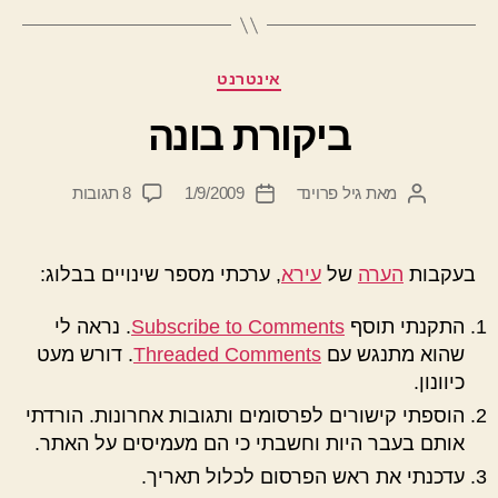
קטגוריות
אינטרנט
ביקורת בונה
על
מאת
גיל פרוינד
1/9/2009
8 תגובות
המחבר
תאריך
ביקורת
הפוסט
פוסט
בונה
בעקבות
הערה
של
עירא
, ערכתי מספר שינויים בבלוג:
התקנתי תוסף
Subscribe to Comments
. נראה לי
שהוא מתנגש עם
Threaded Comments
. דורש מעט
כיוונון.
הוספתי קישורים לפרסומים ותגובות אחרונות. הורדתי
אותם בעבר היות וחשבתי כי הם מעמיסים על האתר.
עדכנתי את ראש הפרסום לכלול תאריך.