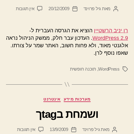
על
מאת
גיל פרוינד
20/12/2009
אין תגובות
המחבר
תאריך
גרסה
הפוסט
פוסט
2.9
רן יניב הרשטיין
הוציא את הגרסה העברית ל-
WordPress 2.9
. העדכון עבר חלק, ממשק הניהול נראה
אלגנטי מאוד, ולא פחות חשוב, האתר שמר על צורתו.
שאפו נוסף לרן.
WordPress
,
תוכנה חופשית
תגיות
קטגוריות
מערכות מידע
אינטרנט
ושמחת בtagך
על
מאת
גיל פרוינד
13/9/2009
אין תגובות
המחבר
תאריך