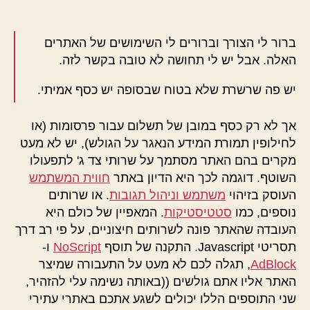
אינטרנט
ברור לי הצורך וברורים לי השימושים של האתרים
האלה. אבל יש לי תחושה לא טובה בקשר לזה.
יש פה שרשרת שלא בטוח שבסופה יש כסף אמיתי.
אך לא רק כסף במובן של תשלום עבור פרסומות (או
לחילופין תמורת המידע הנאגר על הגולש), יש לא מעט
מקרים בהם האתר מסתמך על שרותי צד ג' לתפעולו
השוטף. דוגמה לכך היא הדיון באתר
חווית המשתמש
העוסק בזיהוי
משתמש וניהול תגובות
. או שרותים
נוספים, כמו
סטטיסטיקות
. המאפיין של כולם היא
העובדה שהאתר פונה לשרותים חיצוניים, על פי רב דרך
תסריטי Javascript. התקנה של תוסף
NoScript
ו-
AdBlock
, תגלה לכם לא מעט על התעבורה שמיצר
האתר אליו אתם גולשים ((באותה נשימה עלי להזהיר,
שני התוספים הללו יכולים לשגע אתכם באתרי עתירי