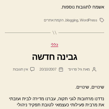
אשמח לתגובות נוספות.
WordPress
,
blogging
,
הקמת אתרים
תגיות
קטגוריות
כללי
גבינה חדשה
על
מאת
גיל פרוינד
20/10/2007
אין תגובות
המחבר
תאריך
גבינה
הפוסט
פוסט
חדשה
שינויים, שינויים.
נדדנו מרחובות לגני תקוה, עברנו מדירה לבית ועזבתי
את מרבית פעילותי כעצמאי לטובת תפקיד ניהולי