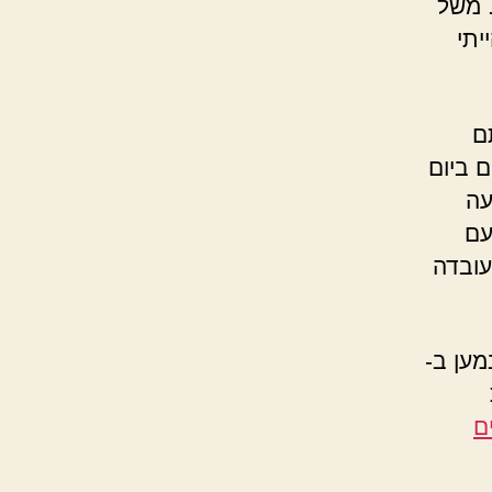
 משל
יתי
ם
 ביום
עה
עם
עובדה
מען ב-
ם