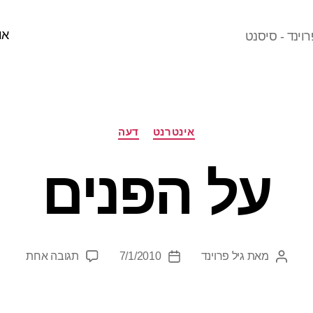
או
וינד - סיסנט
קטגוריות
אינטרנט
דעה
על הפנים
על
מאת
גיל פרוינד
7/1/2010
תגובה אחת
המחבר
תאריך
על
הפוסט
פוסט
הפנים