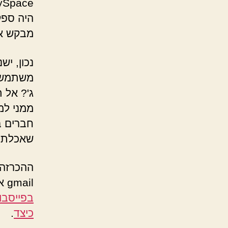
Space.
היה ספק
מבקש אי
נכון, י
משתמשים
ג'? אל 
ממני למ
חברים ב
שאכלתי 
ההכרזה 
gmail או MSN. ישנם מספר דרכים לשפר את רמת הפרטיות
בפייסבו
כיצד
.