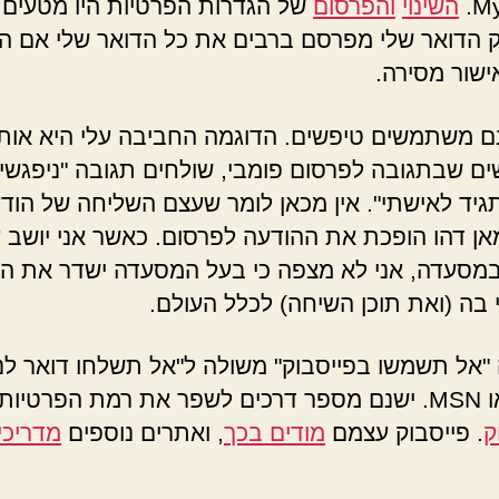
My
השינוי
והפרסום
של הגדרות הפרטיות היו מטעים.
 הדואר שלי מפרסם ברבים את כל הדואר שלי אם הי
שור מסירה.
שנם משתמשים טיפשים. הדוגמה החביבה עלי היא אות
 שבתגובה לפרסום פומבי, שולחים תגובה "ניפגשים
תגיד לאישתי". אין מכאן לומר שעצם השליחה של הוד
אן דהו הופכת את ההודעה לפרסום. כאשר אני יושב 
מסעדה, אני לא מצפה כי בעל המסעדה ישדר את ה
בה (ואת תוכן השיחה) לכלל העולם.
"אל תשמשו בפייסבוק" משולה ל"אל תשלחו דואר לנ
ק
. פייסבוק עצמם
מודים בכך
, ואתרים נוספים
מדריכי