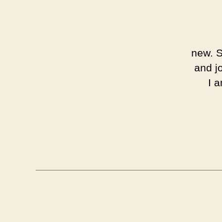
[…] ne
and j
I 