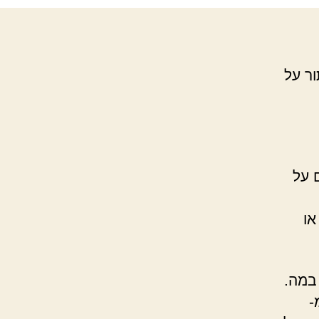
ור על
 על
או
במה.
-