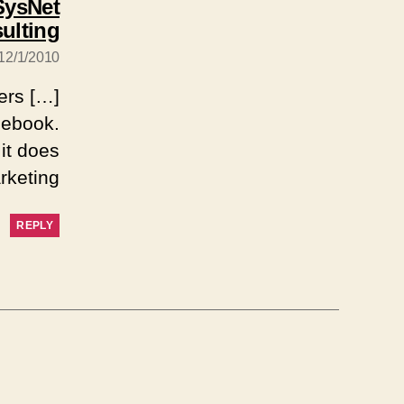
SysNet
ulting
12/1/2010 בשעה 22:23
ers
cebook.
it does
ting […]
REPLY