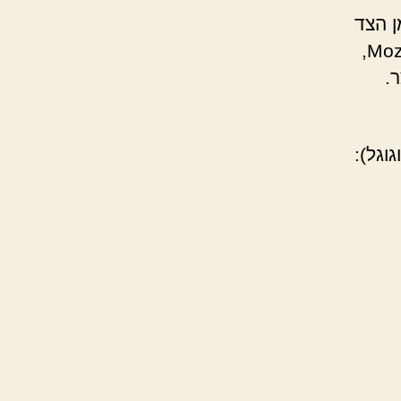
ן הצד
ולצקצק בלשון נראה לי טיפשי, ואולי אף מסוכן. אם אפילו Mozilla,
.
וגל):