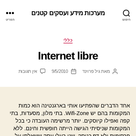
מערכות מידע ועסקים קטנים
חיפוש
תפריט
קטגוריות
כללי
Internet libre
על
מאת
גיל פרוינד
9/5/2010
אין תגובות
המחבר
תאריך
Internet
הפוסט
פוסט
libre
אחד הדברים שהפתיעו אותי בארגנטינה הוא כמות
המקומות בהם יש Wifi-Zone. בתי מלון, מסעדות, בתי
קפה ואפילו קיוסקים. יותר מרשימה העובדה כי בכל
המקומות שניסיתי הגישה הייתה חופשית וחינם. ללא
פרסומות ולא דף כניסה. שני בעלי עסק ששאלתי על