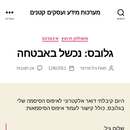
מערכות מידע ועסקים קטנים
חיפוש
תפריט
קטגוריות
משולחן היועץ
אינטרנט
גלובס: נכשל באבטחה
על
מאת
גיל פרוינד
12/6/2011
אין תגובות
המחבר
תאריך
גלובס:
הפוסט
פוסט
נכשל
באבטחה
היום קיבלתי דואר אלקטרוני לאיפוס הסיסמה שלי
בגלובס, כולל קישור לעמוד איפוס הסיסמאות:
שלום גיל,