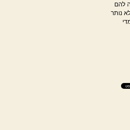
ה להם
א נותר
די