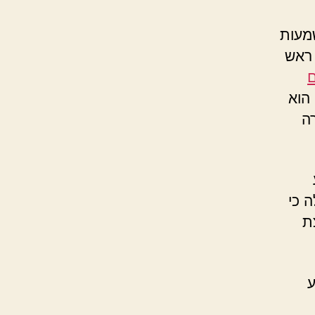
מעות
 ראש
ם
 הוא
רה
ה כי
ת
ע