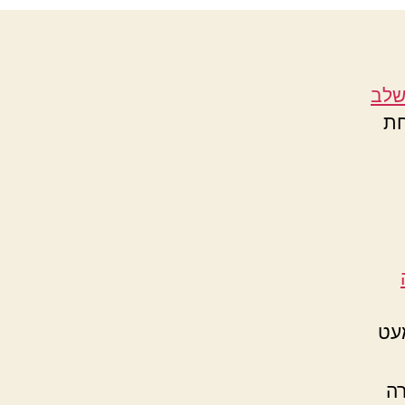
לב
חת
מעט
רה