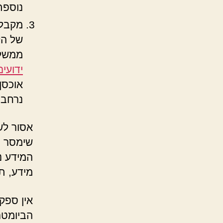
נוספת
מקבלי
של הק
ממשלת
ידועים
אוכסן,
נרחבת
אסור לש
שימסר כ
המידע נ
מידע, ת
אין ספק
הביומטרי