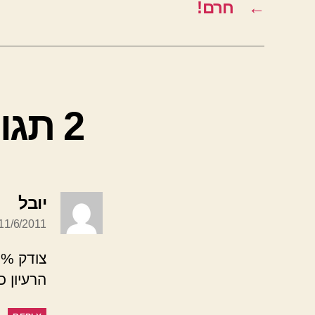
←
חרם!
2 תגובות על “קרנפים וסוסים”
אומ
יובל
11/6/2011 בשעה 23:40
צודק 100%.
הרעיון כה