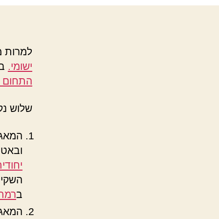
למרות 
ישומי.
בת
התחום ה
שלוש נק
המאגר
ובאט
יחודי
השקיפ
ב
רמת
המאגר