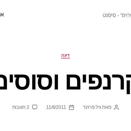
או
וינד - סיסנט
קטגוריות
דעה
רנפים וסוסים
על
מאת
גיל פרוינד
11/6/2011
2 תגובות
המחבר
תאריך
קרנפים
הפוסט
פוסט
וסוסים