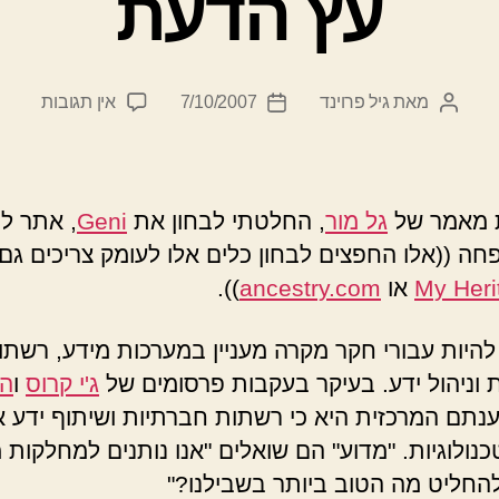
עץ הדעת
על
מאת
גיל פרוינד
7/10/2007
אין תגובות
המחבר
תאריך
עץ
הפוסט
פוסט
הדעת
 מאמר של
גל מור
, החלטתי לבחון את
Geni
, אתר ל
חה ((אלו החפצים לבחון כלים אלו לעומק צריכים גם
My Heri
או
ancestry.com
)).
להיות עבורי חקר מקרה מעניין במערכות מידע, רשתו
 וניהול ידע. בעיקר בעקבות פרסומים של
ג'י קרוס
ו
הר
ענתם המרכזית היא כי רשתות חברתיות ושיתוף ידע אי
כנולוגיות. "מדוע" הם שואלים "אנו נותנים למחלקות 
החליט מה הטוב ביותר בשבילנו?"