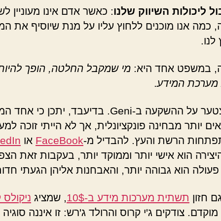
ול ליכולות השיווק שלנו
: כאשר אדם אינו מעוניין ל
, כמה אנו מוכנים ללחוץ עליו על מנת שיוסיף את המ
לנו.
, במשפט אחד היא:
מי שמקבל החלטה, הופך להיות
מערכת המידע
.
אינני מצטער על ההשקעה ב-Geni. בדיעבד, יתכן כי
ים יותר מבחינה פונקציונלית, אך לא הייתי זוכה למע
תחות הרשת והעץ. להבדיל מ-
FaceBook
או
kedIn
יצירה הוא אישי יותר וממוקד יותר, בעקבות זאת הצפ
פעולה הוא גבוהה יותר, והאבחנות אליהן הגעתי חדות
ם חזון
תשתית מערכות מידע ב-10$
, שמציג
ניקולס 
מוקדם. צודקים ג'י קרוס והרולד ג'רש: זו איננה סוגיה