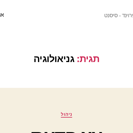
או
וינד - סיסנט
תגית:
גניאולוגיה
קטגוריות
ניהול