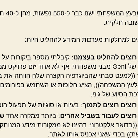
לאחר שבעץ המשפחתי
שובה חלקית.
נים למחלקות מערכות המידע להחליט היות:
 רוצים להחליט בעצמנו
: קיבלתי מספר ביקורות על 
ובגים של Geni מבני משפחתי. אף לא אחד יזם פרויקט ממ
((למעט סבתי שהביוגרפיה הקצרה שלה הוותה את ב
לעץ המשפחה)), הציע חלופות או השתמש בפורומים 
ת הסיוע של ג'ני.
 רוצים רוצים לתמוך
: בעיות או סוגיות של תפעול הופנ
 רוצים לעבוד בשביל אחרים
: ביותר ממקרה אחד של
((בדואר אלקטרוני, דהיינו לא ממקורות מידע המנותק
)) בכדי שאני אכניס אותו לאתר.