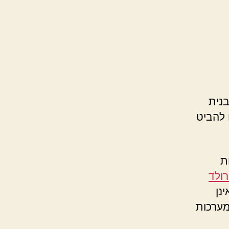
בנית
 להביט
ת
ולד
נן
מערכות