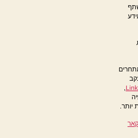
שתף
ידע
 אחד המתחרים
קב
,
Lin
יה
 יותר.
קאר