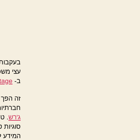
בעקבות
עצי משפ
ב-
tage
זה הפך 
חברתיות
ג'רש
. ט
סוגיות ט
המידע ל