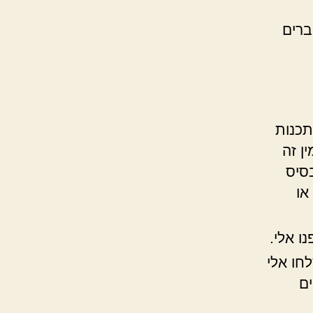
 ישנו כבר כ-550 נפשות, מהן כ-40 חברים
תכנות
ין זה
סיס
או
ו אלי.
חו אלי
ים