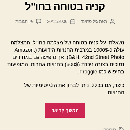
קניה בטוחה בחו"ל
על
מאת
גיל פרוינד
20/11/2006
אין תגובות
המחבר
תאריך
קניה
הפוסט
פוסט
בטוחה
בחו"ל
נשאלתי על קניה בטוחה של מצלמה בחו"ל. המצלמה
עולה כ-1000$ במרבית החנויות הידועות (Amazon,
B&H, 42nd Street Photo), אך מופיעה גם במחירים
נמוכים בצורה ניכרת (600$) בחנויות אחרות, המופיעות
בחיפוש כמו Froggle.
כיצד, אם בכלל, ניתן לבחון את הלגיטימיות של
החנויות.
"קניה
המשך קריאה
בטוחה
בחו"ל"
סיכונים
תגיות