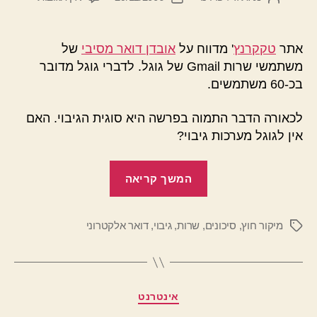
בין
הפוסט
פוסט
יתירות
לגיבוי
אתר
טקקרנץ
' מדווח על
אובדן דואר מסיבי
של
משתמשי שרות Gmail של גוגל. לדברי גוגל מדובר
בכ-60 משתמשים.
לכאורה הדבר התמוה בפרשה היא סוגית הגיבוי. האם
אין לגוגל מערכות גיבוי?
"בין
המשך קריאה
יתירות
לגיבוי"
מיקור חוץ
,
סיכונים
,
שרות
,
גיבוי
,
דואר אלקטרוני
תגיות
קטגוריות
אינטרנט