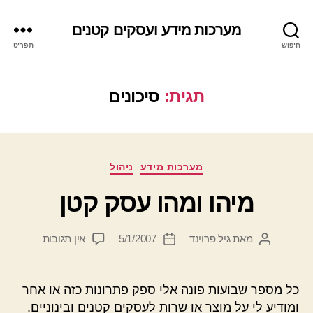
מערכות מידע ועסקים קטנים
חיפוש
תפריט
תגית:
סיכונים
קטגוריות
מערכות מידע
ניהול
מיהו ומהו עסק קטן
על
מאת
גיל פרוינד
5/1/2007
אין תגובות
המחבר
תאריך
מיהו
הפוסט
פוסט
ומהו
עסק
כל מספר שבועות פונה אלי ספק פתרונות כזה או אחר
קטן
ומודיע לי על מוצר או שרות לעסקים קטנים ובינוניים.