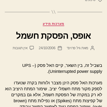
קטגוריות
מערכות מידע
אופס, הפסקת חשמל
על
מאת
גיל פרוינד
24/10/2006
אין תגובות
המחבר
תאריך
אופס,
הפוסט
פוסט
הפסקת
חשמל
בשביל זה, בין השאר, קיים האל פסק (UPS –
Uninterrupted power supply).
מערכות האל פסק הינן מצבר ולוחות בקרה שנועדו
לספק מקור מתח חשמלי יציב. שימור המתח היציב הוא
לא רק במקרה של הפסקת חשמל, אלא גם במקרים
של קפיצות מתח (Spikes) או נפילות מתח (brown
outs). שימור המתח נועד לאפשר המשך עבודה