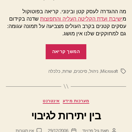
מה ההגדרה לעסק קטן ובינוני. קריאה בפוטוקול
מ
ישיבת ועדת הקליטה העליה והתפוצות
שדנה בקידום
עסקים קטנים בקרב העולים מצביעה על תמונה עגומה:
גם למחוקקים שלנו אין מושג.
"מיהו
המשך קריאה
ומהו
עסק
Microsoft
,
ניהול
,
סיכונים
,
שרות
,
כלכלה
קטן"
תגיות
קטגוריות
מערכות מידע
אינטרנט
בין יתירות לגיבוי
על
מאת
גיל פרוינד
29/12/2006
אין תגובות
המחבר
תאריך