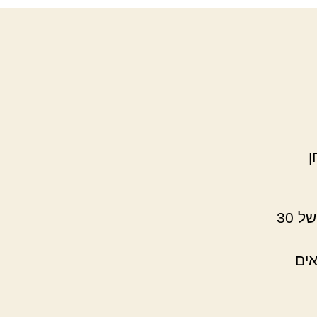
ן
, מעלה את השאלה ונותן פרספקטיבה של 30
אים