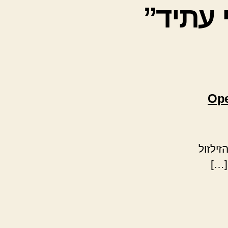
 עתיד”
Open
ילזול
[…]