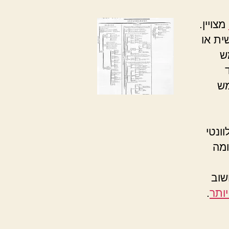
מצויין.
ית או
ש
מש
ונטי
ומה
שוב
ותר
.