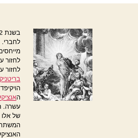
בשנת 1992 עזבתי את האוניברסיטה.
לחברי. 
מייחסים 
לחזור על
לחזור על
בריטניק
הויקיפדי
ה
אנציקל
עשרה. ה
של אלו 
המשתתפ
האנציקל