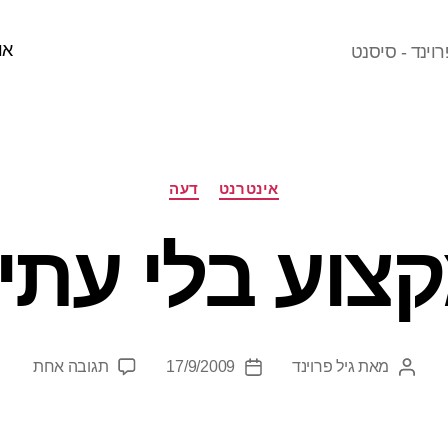
או
וינד - סיסנט
קטגוריות
אינטרנט
דעה
צוע בלי עתי
על
מאת
גיל פרוינד
17/9/2009
תגובה אחת
המחבר
תאריך
מקצוע
הפוסט
פוסט
בלי
עתיד