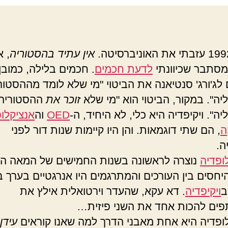
אין עתיד בהסטוריה
, 
מסתבר שכיוונתי
לדעת חכמים
. חכמים בלילה, כמובן.
לג'ורג' סנטיאנה את הביטוי "מי שלא לומד מההסטוריה
יה". במקור, הביטוי הוא "מי שלא
זוכר את
ההסטוריה נ
יה". ויקיפדיה היא כלי, לא היחיד, ה-
OED
וה
אנציקלו
ה
, הם שתי דוגמאות. והן היו קיימות שנות דור לפני
ה.
ופדיה
נוצרה לראשונה בשנות החמישים של המאה ה
יחסים בין העורכים והמתרגמים היו אנרגטיים בערך 
ב
ויקיפדיה
. דא עקא, שהעדר וירטואלית אילץ את
ים להכות אחד את השני פיזית…
ופדיה היא אחת מאבני הדרך למה שאנו קוראים
עידן