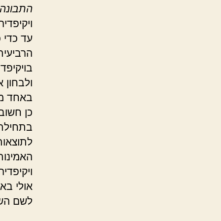
התבונה
ויקיפדיה
עד כדי 
הרביעית
בויקיפד
ולבחון 
באחד מא
כן חשוב
בתחילת 
לתוצאות
האמינות
ויקיפדי
אולי באו
לשם השע