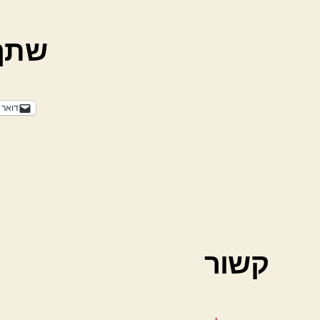
שתף
דואר 
קשור