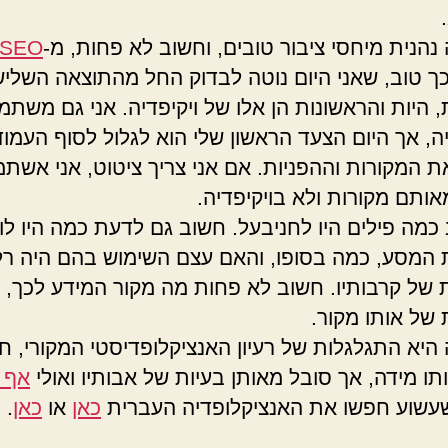
.
 נהנית מיחסי ציבור טובים, וחשוב לא פחות, מ-
SEO
כך טוב, שאני היום נוטה לבדוק החל מהתוצאה השליש
, היות והראשונות הן אלו של ויקיפדיה. אני גם משתמ
יה, אך היום הצעד הראשון שלי הוא לגלול לסוף העמוד
את המקורות וההפניות. אם אני צריך ציטוט, אני אשת
ותם מקורות ולא בויקיפדיה.
 כמה פילים היו לחניבעל. חשוב גם לדעת כמה היו לו
המסע, כמה בסופו, והאם עצם השימוש בהם היה רלו
 של קרבותיו. חשוב לא פחות מה מקור המידע לכך, 
 של אותו מקור.
ה היא התגלגלות של רעיון האנציקלופדיסטי המקורי, ח
תו מידה, אך סובל מאותן בעיות של אבותיו ואולי
אף י
שוע חפשו את האנציקלופדיה העברית
כאן
או
כאן
.