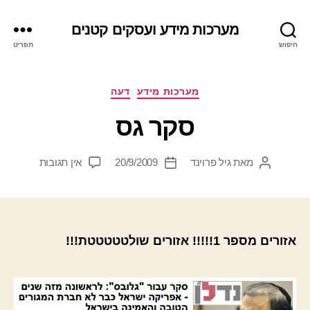
מערכות מידע ועסקים קטנים
חיפוש
תפריט
קטגוריות
מערכות מידע
דעה
סקר גס
על
מאת
גיל פרוינד
20/9/2009
אין תגובות
המחבר
תאריך
סקר
הפוסט
פוסט
גס
אזורים מספר 1!!!!! אזורים שולטטטטטת!!!