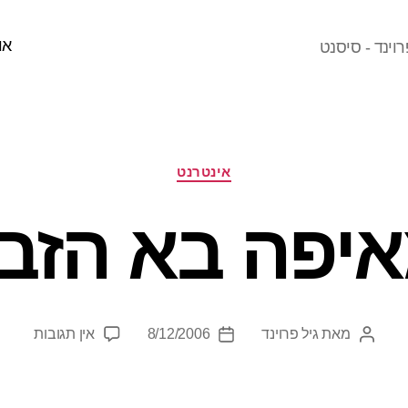
או
וינד - סיסנט
קטגוריות
אינטרנט
יפה בא הזב
על
מאת
גיל פרוינד
8/12/2006
אין תגובות
המחבר
תאריך
מאיפה
הפוסט
פוסט
בא
הזבל