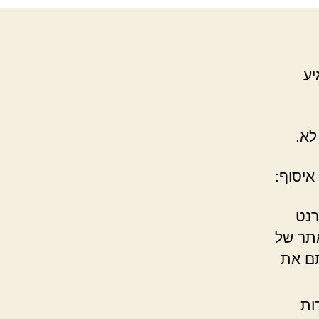
יע
לא.
איסוף:
רנט
אתר של
תם את
דרות