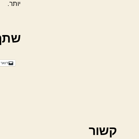
יותר.
שתף
דואר 
קשור