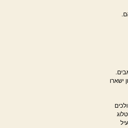
ם.
גוזל זמן ומשאבים.
 ישארו
ולכים
טלוג
יל