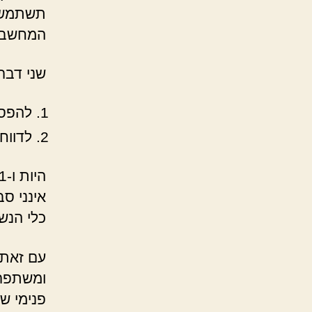
תשתמשו 
המחשבים
שני דבר
להפסי
לדווח
אינני סב
כלי הנשק
עם זאת, 
ומשתפרים
פנימי של