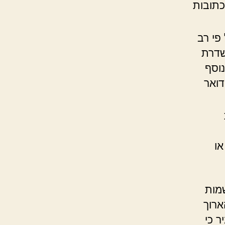
כתובות
 על פי רב
שדרת
נוסף
דואר
או
מות
ארוך
ר כי