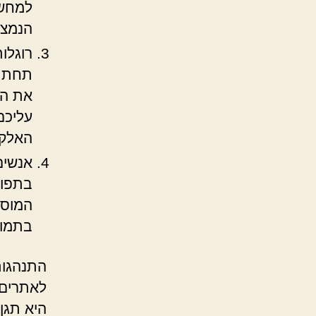
למחשב
הנמצא
תחת ה
את הפ
עליכם
האלקט
אנשים
המוסר
בתמור
התנהגות
לאתרים 
היא תגן 