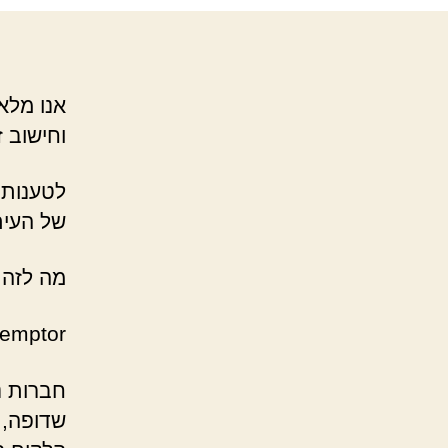
אנו מלא
וחישוב 
לטענות 
של העית
מה לזה 
emptor,
חברות נ
שדופה, 