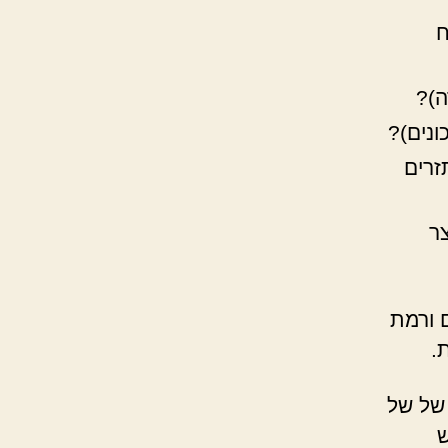
ח
ה)?
נים)?
זרים
ר
 ורמת
.
של של
ש