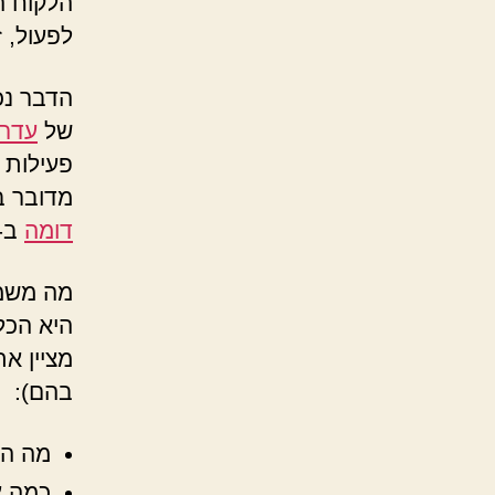
הלקוח ה
לפעול, ז
הדבר נכו
של
עדר 
פעילות
מדובר בי
דומה
ב-Ynet, ניתן לראות יותר תגובות לכיוון הצרכני, מאשר
מה משמע
היא הכל
מציין א
בהם):
מה הש
כמה א