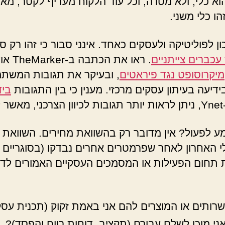
וא כלי, ולא מטרה, וכל עוד הלקוח מעדיף לקטר, מא
הו כלי משני.
ן לפוליטיקה ולעסקים כאחד. אינני סבור כי זהו רק 
עכברים צייתניים
. ראו את הכתבה 
מיקרוסופט נגד פיראטים
, ובעיקר את תגובות המשתמ
דיעה בעיתון עסקים מרכזי. מענין כי בין התגובות
ביד
 לצרחני.
 לפעול? אין מדובר רק בהשוואת מחירים. השוואת 
י האחרון לאחר שפרמטרים אחרים נבדקו (בסוגריים א
ת תחום הפעילות או המסמכים העסקיים האמורים לדו
רותים או המוצרים להם אני באמת זקוק (תכנית עסק
ני מוכן לשלם עבורם (תקציב, דוחות רווח והפסד)?