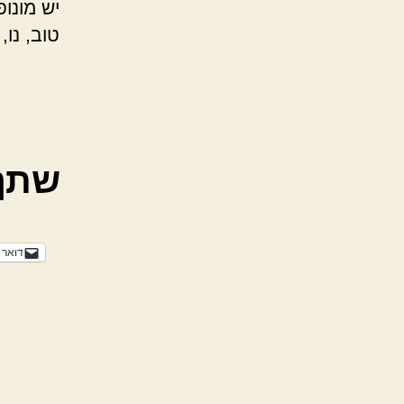
יש מונופ
טוב, נו,
שתף
דואר 