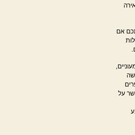
ירה
כם אם
לות
.
וניים,
שה
רים
שר על
ע