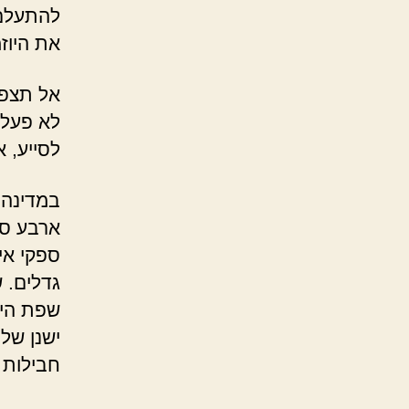
להתעלם 
את היוזמ
אל תצפו
לא פעלת
לסייע, 
במדינה 
ארבע ספ
ספקי אי
גדלים. 
שפת הים
ישנן של
חבילות 