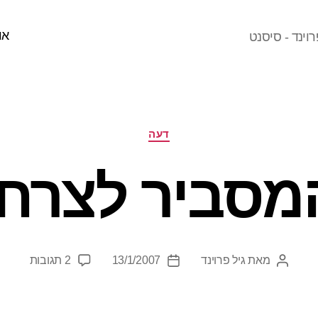
או
וינד - סיסנט
קטגוריות
דעה
מסביר לצרחן
על
מאת
גיל פרוינד
13/1/2007
2 תגובות
המחבר
תאריך
המסבי
הפוסט
פוסט
לצרחן