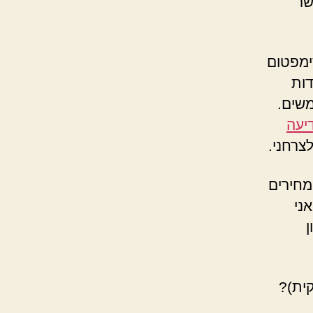
שר
סימפטום
ב-TheMarker אודות
שים.
יעה
מחירים
ני
ן
ית)?