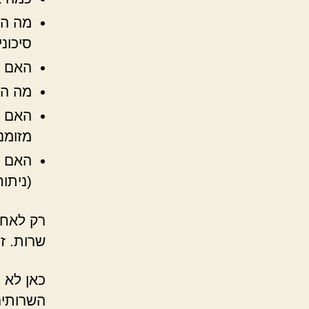
מה המ
סיכוני
האם נ
מה הה
האם ה
מזומנ
האם א
(ניתוח
רק לאחר
שרות. ז
כאן לא 
השרותים