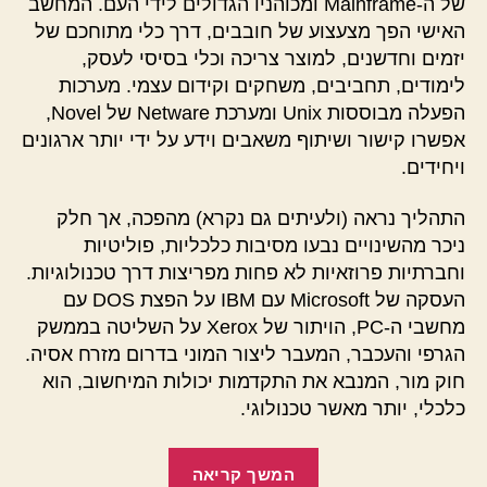
של ה-Mainframe ומכוהניו הגדולים לידי העם. המחשב
האישי הפך מצעצוע של חובבים, דרך כלי מתוחכם של
יזמים וחדשנים, למוצר צריכה וכלי בסיסי לעסק,
לימודים, תחביבים, משחקים וקידום עצמי. מערכות
הפעלה מבוססות Unix ומערכת Netware של Novel,
אפשרו קישור ושיתוף משאבים וידע על ידי יותר ארגונים
ויחידים.
התהליך נראה (ולעיתים גם נקרא) מהפכה, אך חלק
ניכר מהשינויים נבעו מסיבות כלכליות, פוליטיות
וחברתיות פרוזאיות לא פחות מפריצות דרך טכנולוגיות.
העסקה של Microsoft עם IBM על הפצת DOS עם
מחשבי ה-PC, הויתור של Xerox על השליטה בממשק
הגרפי והעכבר, המעבר ליצור המוני בדרום מזרח אסיה.
חוק מור, המנבא את התקדמות יכולות המיחשוב, הוא
כלכלי, יותר מאשר טכנולוגי.
"PC
המשך קריאה