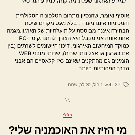
למידע הארגוני שעליו, מה קורה למידע הפרטי?
אוסיף ואומר, שהנסיון מתחום הטלפוניה הסלולרית
והמכוניות איננו מעודד. בלא מעט מקרים שיטת
הבחירה איננה מבוססת על תועלתיות של הארגון.מגמה
אחת אותה אני מקבל היא הצורך להתנתק מה-PC
כמוקד המיחשוב האירגוני. דיכוז היישומים לשרתים (בין
אם בארגון או אצל נותן שרות), שרותי מובני WEB
הזמינים גם מהתקנים שאינם PC קלאסיים הם אבני
הדרך המהותיות ביותר.
XP
,
web
,
ניהול
,
סלולר
,
שרות
תגיות
קטגוריות
כללי
מי הזיז את האוכמניה שלי?