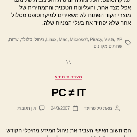
למיקרוסופט. העליונות ההנדסית והעיצובית של מוצרי
אפל מצד אחר, והעליונות הטכנית והתמחירית של
מוצרי הקוד הפתוח לא משאירים למיקרוסופט מסלול
אחר שלא יפחיד את בעלי המניות שלה.
XP
,
Vista
,
Piracy
,
Microsoft
,
Mac
,
Linux
,
ניהול
,
סלולר
,
שרות
,
תגיות
שרותים מקוונים
קטגוריות
מערכות מידע
PC ≠ IT
על
מאת
גיל פרוינד
24/3/2007
אין תגובות
המחבר
תאריך
PC
הפוסט
פוסט
≠
IT
המיחשוב האישי העביר את ניהול המידע מהיכלי הקודש