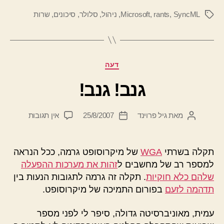
SyncML
,
rants
,
Microsoft
,
ניהול
,
סלולר
,
סיכונים
,
שרות
תגיות
קטגוריות
דעה
גנב! גנב!
על
מאת
גיל פרוינד
25/8/2007
אין תגובות
המחבר
תאריך
גנב!
הפוסט
פוסט
גנב!
תקלה בשרתי
WGA
של מיקרוסופט גרמה, ככל הנראה
למספר רב של מחשבים ל
זהות את מערכות ההפעלה
שלהם כלא חוקיות
. תקלה זה גרמה לתגובות הנעות בין
תדהמה לזעם
בפורום התמיכה של מיקרוסופט.
עמית, מאוניברסיטה גדולה, סיפר לי לפני מספר