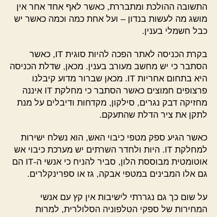
התשובה ההולכת ומתבררת, כאשר לאף אחד אחר אין
מושג מה לעשות בנדון – ועל אחת כמה וכמה כאשר יש
כבל חשמלי בענין.
בקרת הכניסה לאתר הפכה להיות סוגית IT, כאשר
הסתבר כי יש מחשב מעורב בענין. מכאן, שדלת הכניסה
היא בתחום אחריות IT. מכאן שברור מדוע קיבלנו
פרצופים חמוצים כאשר הסתבר כי מחלקת IT איננה
מחזיקה דבק נגרים, סילקון, מקדחות ודיבלים על מנת
לתקן את ציר הדלת שהתעקם.
כאשר הגיע ספק מטפי כיבוי האש, הוא נשלח ישירות
למחלקת IT. היות ולחדר השרתים יש מערכת כיבוי אש
אוטומטית מבוססת הלון, סביר להניח כי אנשי ה-IT הם
גם אלו המבינים במטפי אבקה, גז או ספרינקלרים.
על שום כך גם נגררתי לישיבות אין קץ עם אנשי
המחירות של ספקי הטלפוניה הסלולרית, למרות