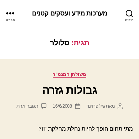
מערכות מידע ועסקים קטנים
חיפוש
תפריט
תגית:
סלולר
קטגוריות
משולחן המנמ"ר
גבולות גזרה
על
מאת
גיל פרוינד
16/6/2008
תגובה אחת
המחבר
תאריך
גבולות
הפוסט
פוסט
גזרה
מתי תחום הופך להיות נחלת מחלקת IT?