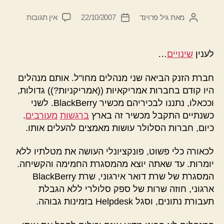
על
מאת
גיל פרוינד
22/10/2007
אין תגובות
המחבר
תאריך
מי
הפוסט
פוסט
הזיז
את
לענין
שינויים
…
האוכמניה
שלי?
חברת הזנק הביאה שני מנהלים מחו"ל. אותם מנהלים
היו קודם בחברות אמריקאיות ((אמריקניות?)) גדולות,
וככאלו, נתננו לבכיריהם מכשיר BlackBerry. לשני
כשנתיים התקבל מכשיר זה בארץ
ברגשות
מעורבים
.
כיום, חברות הסלולר עושות מאמצים להעלים אותו.
לכאורה כלי פשוט, פונקציונלי העושה את מטלתיו ללא
יומרות. עד שאתה יוצא מהמסגרת החמימה והקשיחה.
המסגרת של שרת דואר אירגוני, שרת BlackBerry
ארגוני, חוזה שרות של ספק סלולרי ללא הגבלת
תעבורת נתונים, וסגל Helpdesk בזמינות גבוהה.