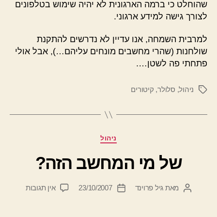
שהוחלט כי ברמה הארגונית לא יהיה שימוש בטלפונים
לצורך גישה למידע ארגוני.
למרבית השמחה, אנו עדיין לא נדרשים להתקנת
שולחנות (שהרי מחשבים מונחים עליהם…), אבל אולי
פתחתי פה לשטן….
ניהול
,
סלולר
,
קיטורים
תגיות
קטגוריות
ניהול
של מי המחשב הזה?
על
מאת
גיל פרוינד
23/10/2007
אין תגובות
המחבר
תאריך
של
הפוסט
פוסט
מי