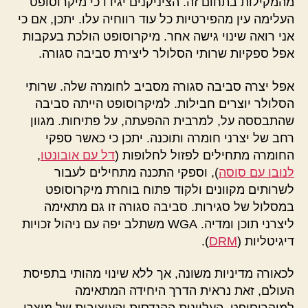
מהמקילות בתחום זה. הציניקנים יגידו כי מיקרוסופט
העלימה עין מהפירטיות כל עוד רווחיה עלו. יתכן, אם כי
אני רואה שינוי גישה אחר. מיקרוסופט הולכת בעקבות
אפל ספקיות שרותי הסלולר ליצירת סביבה סגורה.
אפל יצרה סביבה סגורה מסביב לחומרה שלה. שרותי
הסלולר יוצרים חבילות. למיקרוסופט הייתה סביבה
שהתבססה על, למרבית ההפעתה, על פתיחות. מגוון
רחב של יצרני חומרה ותוכנה. יתכן כי כאשר ספקי
החומרה מתחילים לפזול לחלופות (
דל עם אובונטו
,
לנובו עם סוסה
), וספקי התכנה מתחילים לעבור
לשרותים מקוונים ולקוד פתוח בוחרת מיקרוסופט
במסלול של סגירות. סביבה סגורה זו גם מתאימה
ליצרני תוכן ומדיה. WGA משתלב יפה עם ניהול זכויות
דיגיטליות (
DRM
).
לכאורה מדיניות משונה, אך ללא שינוי מהותי בתפיסת
העולם, זאת נראית הדרך היחידה המתאימה