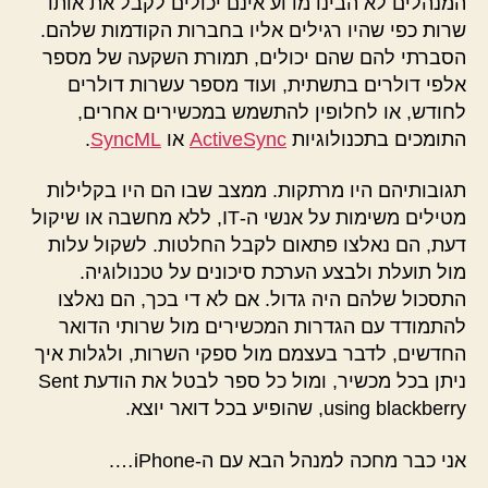
המנהלים לא הבינו מדוע אינם יכולים לקבל את אותו
שרות כפי שהיו רגילים אליו בחברות הקודמות שלהם.
הסברתי להם שהם יכולים, תמורת השקעה של מספר
אלפי דולרים בתשתית, ועוד מספר עשרות דולרים
לחודש, או לחלופין להתשמש במכשירים אחרים,
התומכים בתכנולוגיות
ActiveSync
או
SyncML
.
תגובותיהם היו מרתקות. ממצב שבו הם היו בקלילות
מטילים משימות על אנשי ה-IT, ללא מחשבה או שיקול
דעת, הם נאלצו פתאום לקבל החלטות. לשקול עלות
מול תועלת ולבצע הערכת סיכונים על טכנולוגיה.
התסכול שלהם היה גדול. אם לא די בכך, הם נאלצו
להתמודד עם הגדרות המכשירים מול שרותי הדואר
החדשים, לדבר בעצמם מול ספקי השרות, ולגלות איך
ניתן בכל מכשיר, ומול כל ספר לבטל את הודעת Sent
using blackberry, שהופיע בכל דואר יוצא.
אני כבר מחכה למנהל הבא עם ה-iPhone….