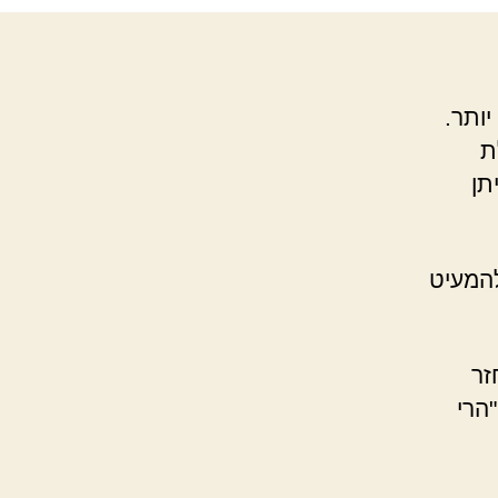
ותר.
ת
תן
המעיט
ערכת, חזר
"הרי