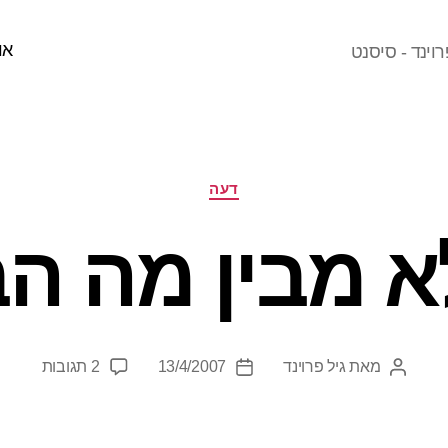
או
וינד - סיסנט
קטגוריות
דעה
א מבין מה ה
על
מאת
גיל פרוינד
13/4/2007
2 תגובות
המחבר
תאריך
"אני
הפוסט
פוסט
לא
מבין