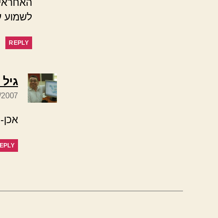
האחראית
לשמוע ע
REPLY
גיל 
14/4/2007 ב
אכן-
EPLY