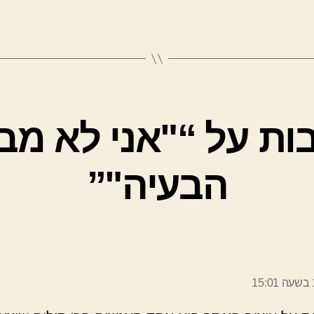
בות על “"אני לא מב
הבעיה"”
ר: