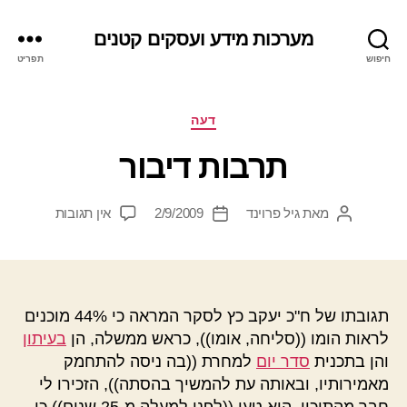
מערכות מידע ועסקים קטנים
חיפוש
תפריט
קטגוריות
דעה
תרבות דיבור
על
מאת
גיל פרוינד
2/9/2009
אין תגובות
המחבר
תאריך
תרבות
הפוסט
פוסט
דיבור
תגובתו של ח"כ יעקב כץ לסקר המראה כי 44% מוכנים
לראות הומו ((סליחה, אומו)), כראש ממשלה, הן
בעיתון
והן בתכנית
סדר יום
למחרת ((בה ניסה להתחמק
מאמירותיו, ובאותה עת להמשיך בהסתה)), הזכירו לי
חבר מהתיכון. הוא טען ((לפני למעלה מ-25 שנים)) כי