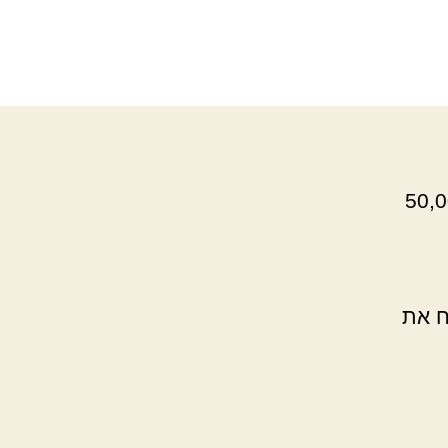
י
ם
 משלוח דואר אלקטרוני פרסומי ל-50,000
ח את