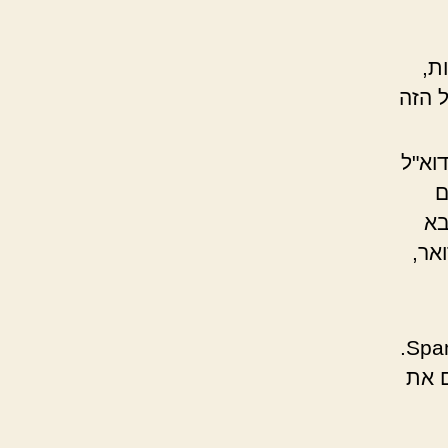
ת,
 הזה
וא"ל
ם
בא
אר,
לרשימות שחורות (Blacklists) כמו Spamhouse או Spamcop.
ם את