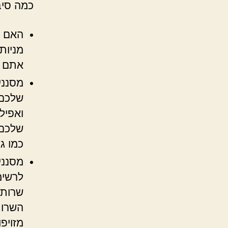
כמה סיב
האם ה
מניות
אתם ר
מסנני
שלכם,
ואפיל
שלכם 
כמו ג
מסנני
שרותי
השרות
מזויפ