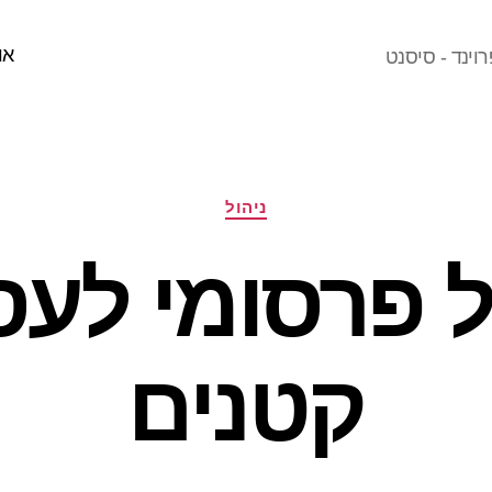
או
וינד - סיסנט
קטגוריות
ניהול
ל פרסומי לעס
קטנים