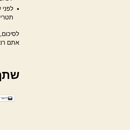
לפני 
תטריח
לסיכום,
אתם רוצ
שתף
דואר 