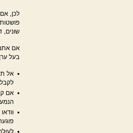
לכן, אם
פושטות 
שונים, ד
אם אתם 
בעל ערך
אל תש
לקבלת
אם קי
הנמען
וודאו
פוגעת
לעולם