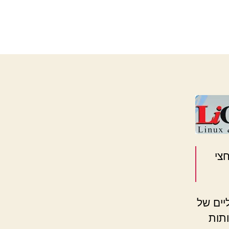
Linux@Wo
סה בחצי
ים כלכליים של
תות