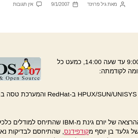
על
מאת
גיל פרוינד
9/1/2007
אין תגובות
המחבר
תאריך
rld07
הפוסט
פוסט
–
אין
בשורה
לעסקים
קטנים
משעה 9:00 עד שעה 14:00, כמעט כל
מה לקודמתה:
החלפנו HPUX/SUN/UNISYS ב-RedHat והמערכת ט
למעט ההרצאה של יורם גינת מ-IBM שהתיחס למודל
ל גלעד בן יוסף מ
קודפידנס
, שהתיחסם לבדיקות נאו