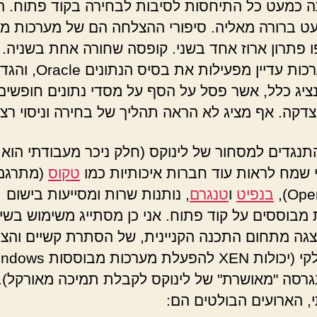
ה כמעט כל התיחסות לסיבות לבחירה בקוד פתוח. ה
ט ברורה מאליה. סיפורי ההצלחה הם של מערכות מי
 פתרון ארוז אחד בשני. קופסה שחורה אחת בשניה.
כל המערכות עדיין מפעילות את בסיס הנתונים e
ציג כלל, אשר פסל על הסף על מסדי נתונים חופשים
צדקה. אף מציג לא הראה תהליך של בחירה וניסוי רציו
התנגדים למסחור של לינוקס (חלק ניכר מעבודתי הוא
ני שמח לראות עוד חברות איכותיות כמו
טקוס
(מתרגמ
Open
בנפיט
ו
טנגרם
, נותנות שרות ומסייעות בישום
 מבוססים על קוד פתוח. אני כן מסתייג משימוש בשי
הצגה מתחום התכנה הקניינית, של הסתרת קשיים והצ
גרסה "מאושרת" של לינוקס לקבלת תמיכה מאורקל).
, הארועים הבולטים הם: