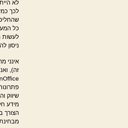
לא היית
לכך כמע
שהחליפו
לעשות נ
ניסון לה
אינני מ
זה), וא
Office),
פתרונות
שיווק ו
הצורך ב
מבחינתי