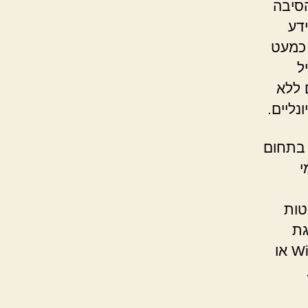
סיבה
דע
 כמעט
Oracl, והגדיל
 ללא
נליים.
 בתחום
י
טות
גת
מידע חלקי (יכולות XEN להפעלת מערכות מבוססות Windows או