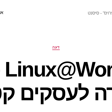
או
וינד - סיסנט
קטגוריות
דעה
d07
ה לעסקים קט