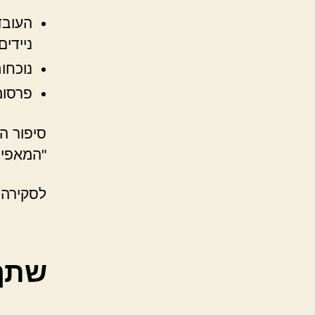
ניידים
נוכחו
פרסומ
סיפור 
"המאפיי
לסקירה 
שתף