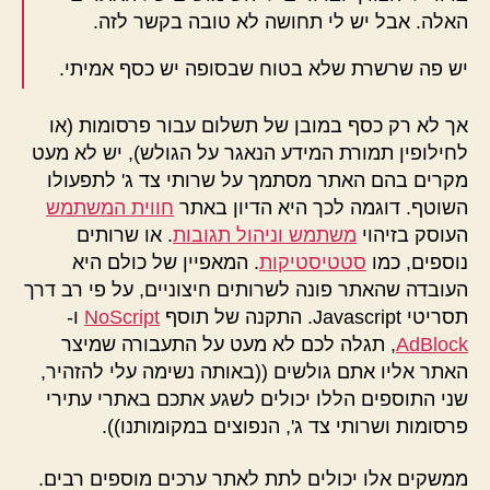
האלה. אבל יש לי תחושה לא טובה בקשר לזה.
יש פה שרשרת שלא בטוח שבסופה יש כסף אמיתי.
אך לא רק כסף במובן של תשלום עבור פרסומות (או
לחילופין תמורת המידע הנאגר על הגולש), יש לא מעט
מקרים בהם האתר מסתמך על שרותי צד ג' לתפעולו
השוטף. דוגמה לכך היא הדיון באתר
חווית המשתמש
העוסק בזיהוי
משתמש וניהול תגובות
. או שרותים
נוספים, כמו
סטטיסטיקות
. המאפיין של כולם היא
העובדה שהאתר פונה לשרותים חיצוניים, על פי רב דרך
תסריטי Javascript. התקנה של תוסף
NoScript
ו-
AdBlock
, תגלה לכם לא מעט על התעבורה שמיצר
האתר אליו אתם גולשים ((באותה נשימה עלי להזהיר,
שני התוספים הללו יכולים לשגע אתכם באתרי עתירי
פרסומות ושרותי צד ג', הנפוצים במקומותנו)).
ממשקים אלו יכולים לתת לאתר ערכים מוספים רבים.