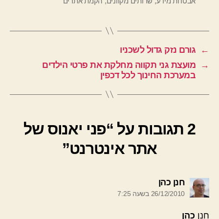
אבטחת מידע
,
שרותים מקוונים
,
הקמת אתרים
←
גורם נזק גדול לשכניו
→
מועצת גני תקווה מחלקת את פרטי הילדים
במערכת החינוך לכל דכפין
2 תגובות על “פני יאנוס של
אתר אינטרנט”
אומר:
חנן כהן
26/12/2010 בשעה 7:25
חנן
כהן