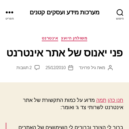
מערכות מידע ועסקים קטנים
חיפוש
תפריט
קטגוריות
משולחן היועץ
אינטרנט
פני יאנוס של אתר אינטרנט
על
מאת
גיל פרוינד
25/12/2010
2 תגובות
המחבר
תאריך
פני
הפוסט
פוסט
יאנוס
של
אתר
אינטרנט
חנן כהן
תמה
מדוע על כמות התקשורת של אתר
אינטרנט לשרותי צד ג' ואומר:
ברור לי הצורך וברורים לי השימושים של האתרים