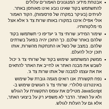
אבטחת מידע: המנגנונים האמורים עלולים
להתשתמש בקוד שאינו נובע ואינו מאוחסן באתר.
לעיתים (בעיקר במקרה של פרסומות), הקוד האמור
אולי אפילו איננו במקורו באותו שרות צד ג' אלא אצל
מי מלקוחותיו.
שימור המידע: שרותי צד ג' יעדיפו כי תשתמשו בקוד
שלהם באתר שלכם. כך התוכן יהיה בפועל בשרתים
שלהם. במצב של כשל או התנתקות מהשרות, אותו
תוכן יכול להעלם.
ממשק המשתמש: שימוש בקוד של שרותי צד ג' יכול
לשבש את מבנה האתר או לחייב את האתר להתאים
את את עצמו למבנה של אותו שרות צד ג'.
נפח תקשורת: אנו רואים מגמה גוברת של שימוש
באינטרנט סלולרי. שרותי צד ג' העושים שימוש ב-
JavaScript מטילים את עומס התקשורת על הגולש
ולא על האתר. הדבר לא משפיע רק על ביצועי האתר,
אלא גם על העלות לגולש.