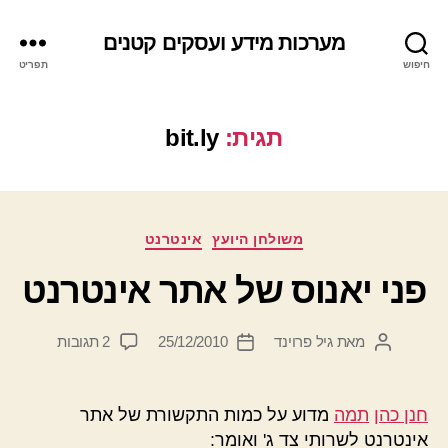
מערכות מידע ועסקים קטנים
חיפוש
תפריט
תגית:
bit.ly
קטגוריות
משולחן היועץ
אינטרנט
פני יאנוס של אתר אינטרנט
על
מאת
גיל פרוינד
25/12/2010
2 תגובות
המחבר
תאריך
פני
הפוסט
פוסט
יאנוס
של
חנן כהן
תמה
מדוע על כמות התקשורת של אתר
אתר
אינטרנט לשרותי צד ג' ואומר: