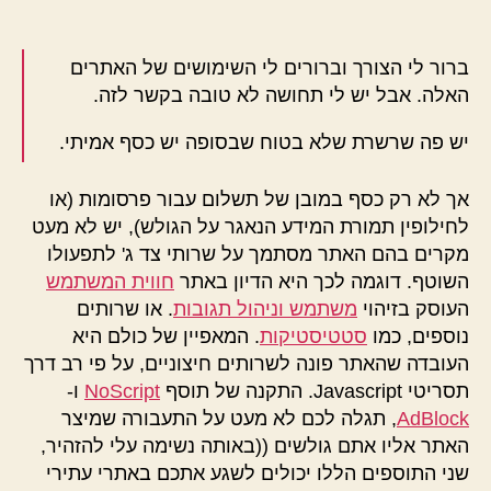
אינטרנט
ברור לי הצורך וברורים לי השימושים של האתרים
האלה. אבל יש לי תחושה לא טובה בקשר לזה.
יש פה שרשרת שלא בטוח שבסופה יש כסף אמיתי.
אך לא רק כסף במובן של תשלום עבור פרסומות (או
לחילופין תמורת המידע הנאגר על הגולש), יש לא מעט
מקרים בהם האתר מסתמך על שרותי צד ג' לתפעולו
השוטף. דוגמה לכך היא הדיון באתר
חווית המשתמש
העוסק בזיהוי
משתמש וניהול תגובות
. או שרותים
נוספים, כמו
סטטיסטיקות
. המאפיין של כולם היא
העובדה שהאתר פונה לשרותים חיצוניים, על פי רב דרך
תסריטי Javascript. התקנה של תוסף
NoScript
ו-
AdBlock
, תגלה לכם לא מעט על התעבורה שמיצר
האתר אליו אתם גולשים ((באותה נשימה עלי להזהיר,
שני התוספים הללו יכולים לשגע אתכם באתרי עתירי