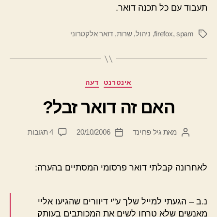
תעבוד עם כל תכנה דואר.
spam
,
firefox
,
ניהול
,
שרות
,
דואר אלקטרוני
תגיות
קטגוריות
אינטרנט
דעה
האם זה דואר זבל?
על
מאת
גיל פרוינד
20/10/2006
4 תגובות
המחבר
תאריך
האם
הפוסט
פוסט
זה
דואר
לאחרונה קבלתי דואר פרסומי המסתיים בהערה:
זבל?
נ.ב – הגעתי למייל שלך ע"י דיוורים שהגיעו אליי
מאנשים שלא טרחו לשים את המכותבים בעותק