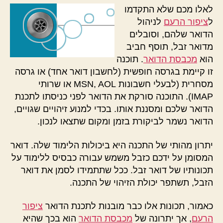
לאלו מכם שלא התקדמו
ל
ציפור הרעם
לניהול
הדואר שלהם, וסובלים
מדואר זבל, תוסף חביב
הוא
מכבסת הדואר
. תוכנה
זו קיימת בגרסה חופשית (לחשבון דואר אחד) או גרסה
מסחרית (לבעלי חשבונות MSN, AOL או שרותי
IMAP). התוכנה סורקת את הדואר לפני כניסתו לתכנת
הדואר שלכם ומסננת אותו. בכדי למנוע זיהויים שגויים,
הדואר נשמר לביקורת בזמן ומקום שתצאו לנכון.
יתרון מהותי של התכנה היא ביכולות הלימוד שלה. דואר
המסומן על ידכם כזבל משמש עבורה כבסיס ללימוד על
תכונותיו של דואר זבל. ככל שתתמידו לסמן את דואר
הזבל, תשתפר יכולת הזיהוי של התכנה.
כאמור, תכונות אלו כבר מובנות לתכנת הדואר
ציפור
הרעם
, אך יתרונה של
מכבסת הדואר
הוא בכך שהיא