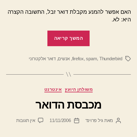
האם אפשר להמנע מקבלת דואר זבל, התשובה הקצרה
היא: לא.
"מאיפה
המשך קריאה
בא
הזבל"
Thunderbird
,
spam
,
firefox
,
אנשים
,
דואר אלקטרוני
תגיות
קטגוריות
משולחן היועץ
אינטרנט
מכבסת הדואר
על
מאת
גיל פרוינד
11/11/2006
אין תגובות
המחבר
תאריך
מכבסת
הפוסט
פוסט
הדואר