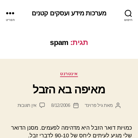
מערכות מידע ועסקים קטנים
חיפוש
תפריט
תגית:
spam
קטגוריות
אינטרנט
מאיפה בא הזבל
על
מאת
גיל פרוינד
8/12/2006
אין תגובות
המחבר
תאריך
מאיפה
הפוסט
פוסט
בא
הזבל
כמויות דואר הזבל היא מדהימה לפעמים. מסנן הדואר
שלי מגיע לעיתים ליחס של 90-10 לדברי זבל.